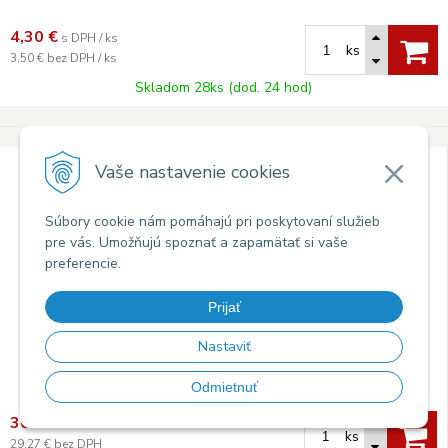
4,30
€
s DPH / ks
ks
3,50 €
bez DPH / ks
Skladom 28ks (dod. 24 hod)
Čínska akupunktúrna hlava
Vaše nastavenie cookies
Súbory cookie nám pomáhajú pri poskytovaní služieb
pre vás. Umožňujú spoznať a zapamätať si vaše
preferencie.
Prijať
Nastaviť
Odmietnuť
36
€
s DPH
ks
29,27 €
bez DPH