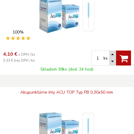
100%
4,10
€
s DPH / ks
ks
3,33 €
bez DPH / ks
Skladom 38ks (dod. 24 hod)
Akupunktúrne ihly ACU TOP Typ PB 0,30x50 mm