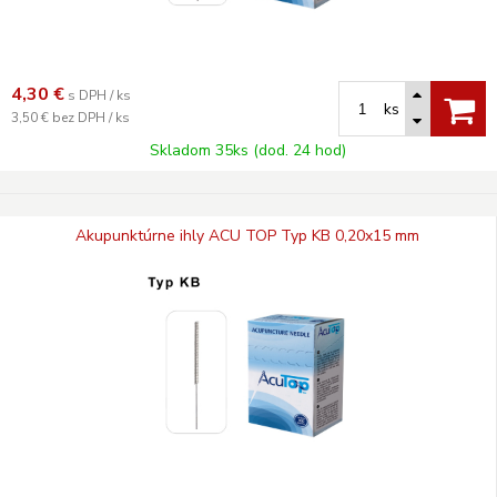
4,30
€
s DPH / ks
ks
3,50 €
bez DPH / ks
Skladom 35ks (dod. 24 hod)
Akupunktúrne ihly ACU TOP Typ KB 0,20x15 mm