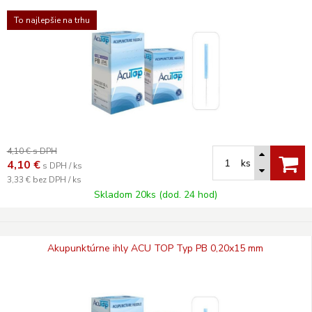
To najlepšie na trhu
4,10 €
s DPH
ks
4,10
€
s DPH / ks
3,33 €
bez DPH / ks
Skladom 20ks (dod. 24 hod)
Akupunktúrne ihly ACU TOP Typ PB 0,20x15 mm