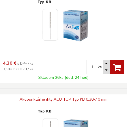
4,30
€
s DPH / ks
ks
3,50 €
bez DPH / ks
Skladom 26ks (dod. 24 hod)
Akupunktúrne ihly ACU TOP Typ KB 0,30x40 mm