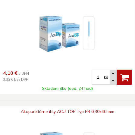
4,10
€
s DPH
ks
3,33 €
bez DPH
Skladom 9ks (dod. 24 hod)
Akupunktúrne ihly ACU TOP Typ PB 0,30x40 mm