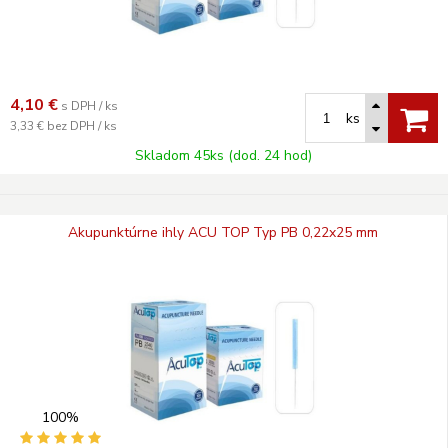
4,10
€
s DPH / ks
ks
3,33 €
bez DPH / ks
Skladom 45ks (dod. 24 hod)
Akupunktúrne ihly ACU TOP Typ PB 0,22x25 mm
100%