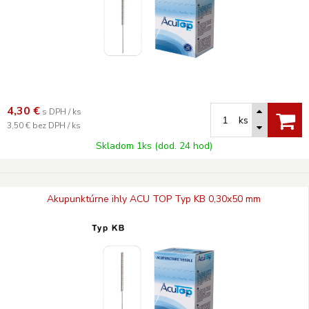
4,30
€
s DPH / ks
ks
3,50 €
bez DPH / ks
Skladom 1ks (dod. 24 hod)
Akupunktúrne ihly ACU TOP Typ KB 0,30x50 mm