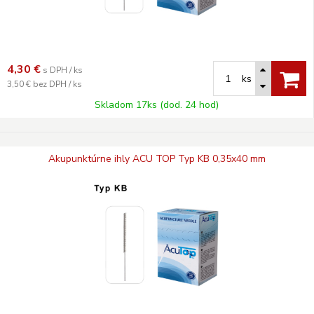
4,30
€
s DPH / ks
ks
3,50 €
bez DPH / ks
Skladom 17ks (dod. 24 hod)
Akupunktúrne ihly ACU TOP Typ KB 0,35x40 mm