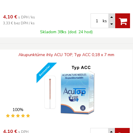
4,10
€
s DPH / ks
ks
3,33 €
bez DPH / ks
Skladom 38ks (dod. 24 hod)
Akupunktúrne ihly ACU TOP, Typ ACC 0,18 x 7 mm
100%
4,10
€
s DPH