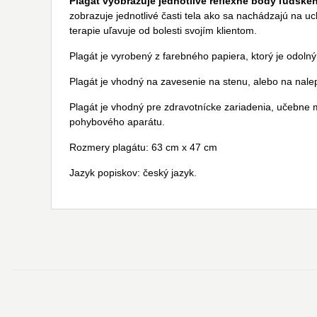
Plagát vyobrazuje jednotlivé reflexné body ľudskéh
zobrazuje jednotlivé časti tela ako sa nachádzajú na uc
terapie uľavuje od bolesti svojím klientom.
Plagát je vyrobený z farebného papiera, ktorý je odolný
Plagát je vhodný na zavesenie na stenu, alebo na nale
Plagát je vhodný pre zdravotnícke zariadenia, učebne m
pohybového aparátu.
Rozmery plagátu: 63 cm x 47 cm
Jazyk popiskov: český jazyk.