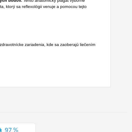
ných bodov.
Tento anatomický plagát výborne
a, ktorý sa reflexológii venuje a pomocou tejto
 zdravotnícke zariadenia, kde sa zaoberajú liečením