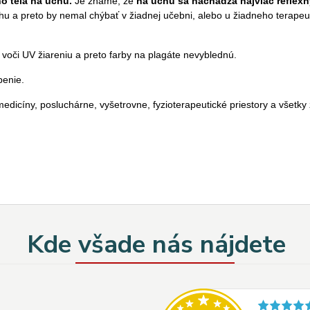
o tela na uchu.
Je známe, že
na uchu sa nachádza najviac reflex
hu a preto by nemal chýbať v žiadnej učebni, alebo u žiadneho terapeut
 voči UV žiareniu a preto farby na plagáte nevyblednú.
penie.
edicíny, posluchárne, vyšetrovne, fyzioterapeutické priestory a všetky
Kde všade nás nájdete