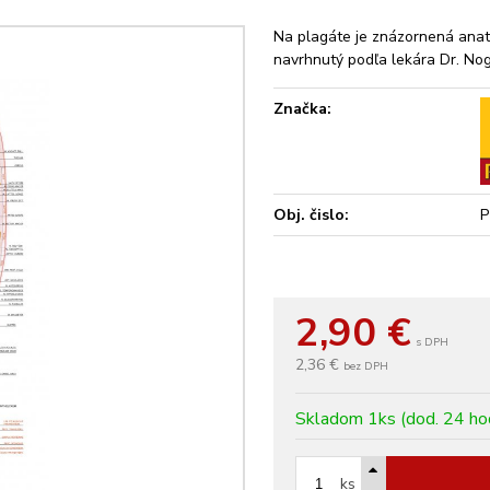
Na plagáte je znázornená anat
navrhnutý podľa lekára Dr. Nog
Značka:
Obj. čislo:
P
2,90
€
s DPH
2,36 €
bez DPH
Skladom 1ks (dod. 24 ho
ks