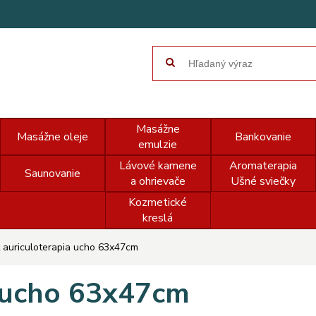
Masážne
Masážne oleje
Bankovanie
emulzie
Lávové kamene
Aromaterapia
Saunovanie
a ohrievače
Ušné sviečky
Kozmetické
kreslá
 auriculoterapia ucho 63x47cm
a ucho 63x47cm