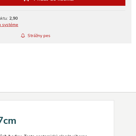
uktu:
2,90
m systéme
Strážny pes
47cm