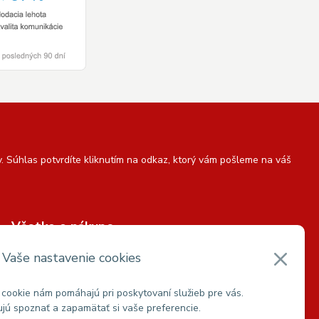
 Súhlas potvrdíte kliknutím na odkaz, ktorý vám pošleme na váš
Všetko o nákupe
Možnosti platby a dopravy
Vaše nastavenie cookies
Obchodné podmienky
Podmienky ochrany osobných údajov
cookie nám pomáhajú pri poskytovaní služieb pre vás.
ú spoznať a zapamätať si vaše preferencie.
Reklamačný poriadok
a
Reklamačný list