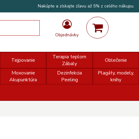
Nakúpte a získajte zľavu až 5% z celého nákupu.
Objednávky
Terapia teplom
Tejpovanie
Oblečenie
Zábaly
Moxovanie
Dezinfekcia
Plagáty, modely,
Akupunktúra
Peeling
knihy