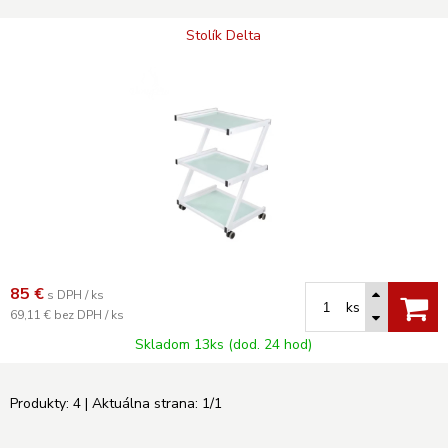
Stolík Delta
85
€
s DPH / ks
ks
69,11 €
bez DPH / ks
Skladom 13ks (dod. 24 hod)
Produkty:
4
| Aktuálna strana:
1
/
1