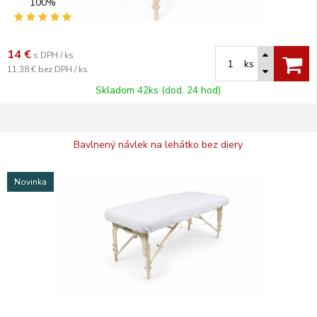
100%
14
€
s DPH / ks
ks
11,38 €
bez DPH / ks
Skladom 42ks (dod. 24 hod)
Bavlnený návlek na lehátko bez diery
Novinka