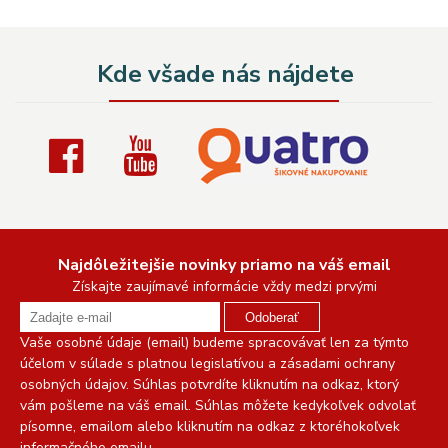
Kde všade nás nájdete
Najdôležitejšie novinky priamo na váš email
Získajte zaujímavé informácie vždy medzi prvými
Odoberať
Vaše osobné údaje (email) budeme spracovávať len za týmto
účelom v súlade s platnou legislatívou a zásadami ochrany
osobných údajov. Súhlas potvrdíte kliknutím na odkaz, ktorý
vám pošleme na váš email. Súhlas môžete kedykoľvek odvolať
písomne, emailom alebo kliknutím na odkaz z ktoréhokoľvek
informačného emailu.