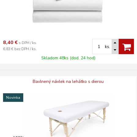
8,40
€
s DPH / ks.
ks.
6,83 €
bez DPH / ks.
Skladom 48ks (dod. 24 hod)
Bavlnený návlek na lehátko s dierou
Novinka