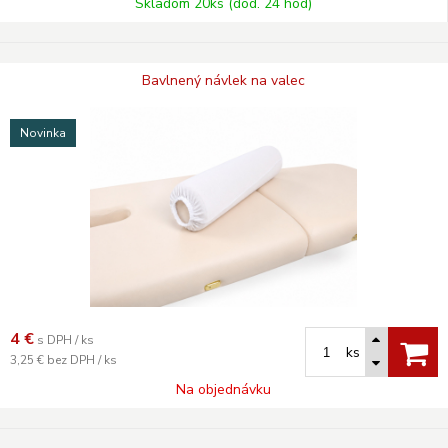
Skladom 20ks (dod. 24 hod)
Bavlnený návlek na valec
Novinka
4
€
s DPH / ks
ks
3,25 €
bez DPH / ks
Na objednávku