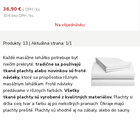
36,90
€
s DPH / ks.
30 €
bez DPH / ks.
Na objednávku
Produkty:
13
| Aktuálna strana:
1
/
1
Každé masážne lehátko potrebuje byť
niečím prekryté,
tradične sa používajú
tkané plachty alebo novinkou sú froté
návleky,
ktoré sa prispôsobia rôznym
masážnym lehátkam. Froté návleky
predávame v rôznych farbách.
Všetky
tkané plachty sú vyrobené z kvalitných materiálov.
Plachty si
držia svoj tvar a farbu aj po niekoľkých praniach. Okraje majú
plachty prešité. Plachty sú vhodné aj na zábaly, alebo do sauny.