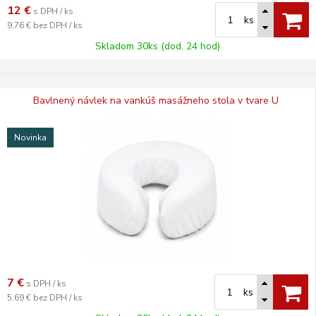
12
€
s DPH / ks
ks
9,76 €
bez DPH / ks
Skladom 30ks (dod. 24 hod)
Bavlnený návlek na vankúš masážneho stola v tvare U
Novinka
7
€
s DPH / ks
ks
5,69 €
bez DPH / ks