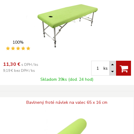
100%
11,30
€
s DPH / ks
ks
9,19 €
bez DPH / ks
Skladom 39ks (dod. 24 hod)
Bavlnený froté návlek na valec 65 x 16 cm