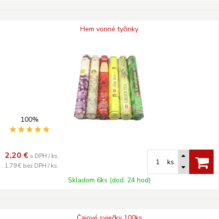
Hem vonné tyčinky
100%
2,20
€
s DPH / ks.
ks.
1,79 €
bez DPH / ks.
Skladom 6ks (dod. 24 hod)
Čajové sviečky 100ks