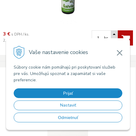
3
€
s DPH / ks.
ks.
2,44 €
bez DPH / ks.
Skladom 2ks (dod. 24 hod)
Vaše nastavenie cookies
Súbory cookie nám pomáhajú pri poskytovaní služieb
Slow-natur éterický olej MATERINA DÚŠKA (5 ml)
pre vás. Umožňujú spoznať a zapamätať si vaše
preferencie.
Prijať
Nastaviť
Odmietnuť