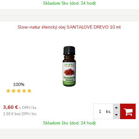
Skladom 5ks (dod. 24 hod)
Slow-natur éterický olej SANTALOVÉ DREVO 10 ml
100%
3,60
€
s DPH / ks.
ks.
2,93 €
bez DPH / ks.
Skladom 1ks (dod. 24 hod)