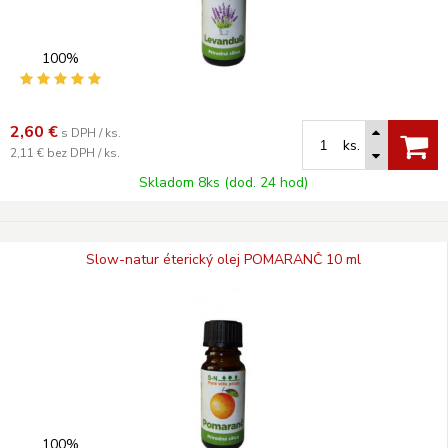
100%
2,60
€
s DPH / ks.
ks.
2,11 €
bez DPH / ks.
Skladom 8ks (dod. 24 hod)
Slow-natur éterický olej POMARANČ 10 ml
100%