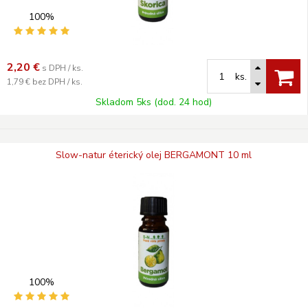
100%
2,20
€
s DPH / ks.
ks.
1,79 €
bez DPH / ks.
Skladom 5ks (dod. 24 hod)
Slow-natur éterický olej BERGAMONT 10 ml
100%