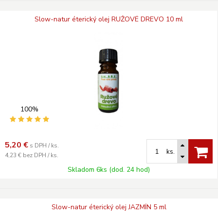
Slow-natur éterický olej RUŽOVÉ DREVO 10 ml
100%
5,20
€
s DPH / ks.
ks.
4,23 €
bez DPH / ks.
Skladom 6ks (dod. 24 hod)
Slow-natur éterický olej JAZMÍN 5 ml