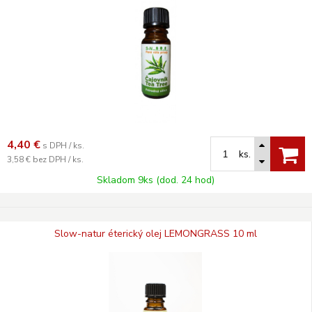
4,40
€
s DPH / ks.
ks.
3,58 €
bez DPH / ks.
Skladom 9ks (dod. 24 hod)
Slow-natur éterický olej LEMONGRASS 10 ml