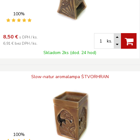
100%
8,50
€
s DPH / ks.
ks.
6,91 €
bez DPH / ks.
Skladom 2ks (dod. 24 hod)
Slow-natur aromalampa ŠTVORHRAN
100%