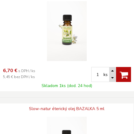
6,70
€
s DPH / ks
ks
5,45 €
bez DPH / ks
Skladom 1ks (dod. 24 hod)
Slow-natur éterický olej BAZALKA 5 ml