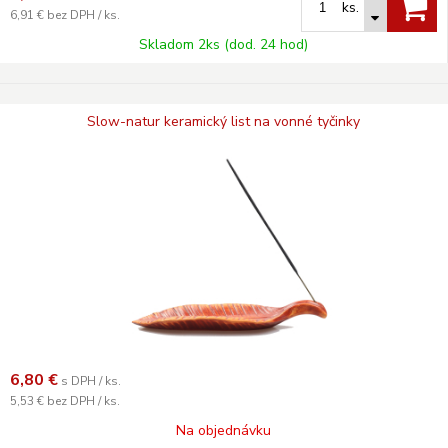
ks.
6,91 €
bez DPH / ks.
Skladom 2ks (dod. 24 hod)
Slow-natur keramický list na vonné tyčinky
6,80
€
s DPH / ks.
5,53 €
bez DPH / ks.
Na objednávku