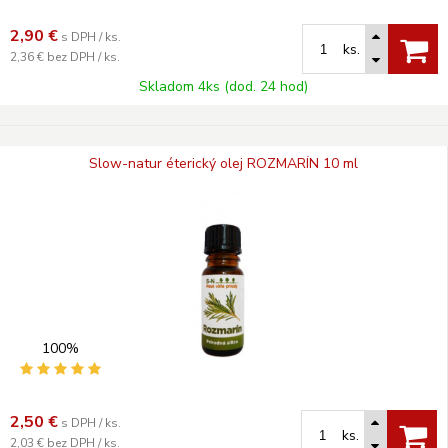
2,90
€
s DPH / ks.
ks.
2,36 €
bez DPH / ks.
Skladom 4ks (dod. 24 hod)
Slow-natur éterický olej ROZMARÍN 10 ml
100%
2,50
€
s DPH / ks.
ks.
2,03 €
bez DPH / ks.