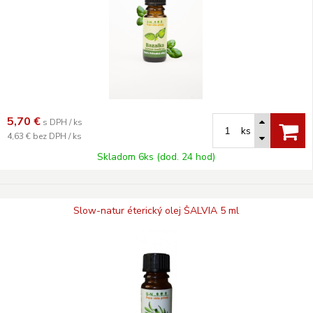
5,70
€
s DPH / ks
ks
4,63 €
bez DPH / ks
Skladom 6ks (dod. 24 hod)
Slow-natur éterický olej ŠALVIA 5 ml