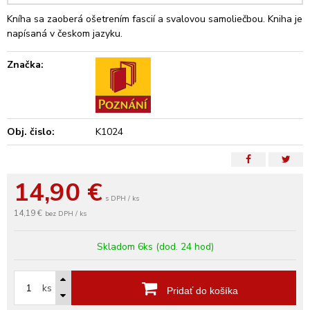
Kníha sa zaoberá ošetrením fascií a svalovou samoliečbou. Kniha je
napísaná v českom jazyku.
Značka:
Obj. čislo:
K1024
14,90
€
s DPH / ks
14,19 €
bez DPH / ks
Skladom 6ks (dod. 24 hod)
ks
Pridať do košíka