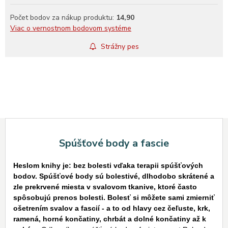
Počet bodov za nákup produktu:
14,90
Viac o vernostnom bodovom systéme
Strážny pes
Spúšťové body a fascie
Heslom knihy je: bez bolesti vďaka terapii spúšťových
bodov. Spúšťové body sú bolestivé, dlhodobo skrátené a
zle prekrvené miesta v svalovom tkanive, ktoré často
spôsobujú prenos bolesti. Bolesť si môžete sami zmierniť
ošetrením svalov a fascií - a to od hlavy cez čeľuste, krk,
ramená, horné končatiny, chrbát a dolné končatiny až k