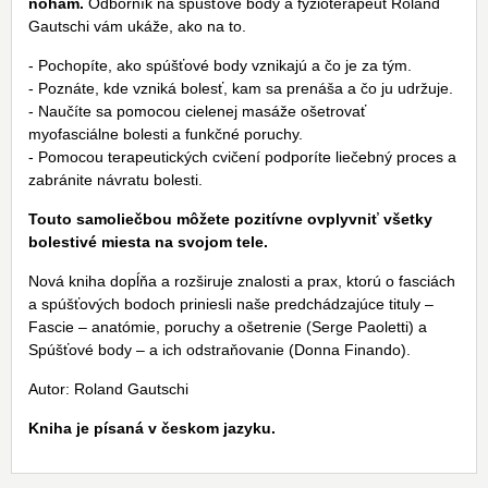
nohám.
Odborník na spúšťové body a fyzioterapeut Roland
Gautschi vám ukáže, ako na to.
- Pochopíte, ako spúšťové body vznikajú a čo je za tým.
- Poznáte, kde vzniká bolesť, kam sa prenáša a čo ju udržuje.
- Naučíte sa pomocou cielenej masáže ošetrovať
myofasciálne bolesti a funkčné poruchy.
- Pomocou terapeutických cvičení podporíte liečebný proces a
zabránite návratu bolesti.
Touto samoliečbou môžete pozitívne ovplyvniť všetky
bolestivé miesta na svojom tele.
Nová kniha dopĺňa a rozširuje znalosti a prax, ktorú o fasciách
a spúšťových bodoch priniesli naše predchádzajúce tituly –
Fascie – anatómie, poruchy a ošetrenie (Serge Paoletti) a
Spúšťové body – a ich odstraňovanie (Donna Finando).
Autor: Roland Gautschi
Kniha je písaná v českom jazyku.