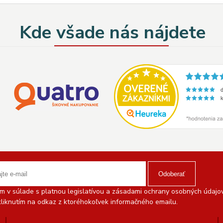
Kde všade nás nájdete
Odoberať
 v súlade s platnou legislatívou a zásadami ochrany osobných údajov.
liknutím na odkaz z ktoréhokoľvek informačného emailu.