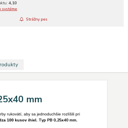
uktu:
4,10
m systéme
Strážny pes
produkty
,25x40 mm
y rukovätí, aby sa jednoduchšie rozlíšili pri
Typ PB 0,25x40 mm.
za 100 kusov ihiel.