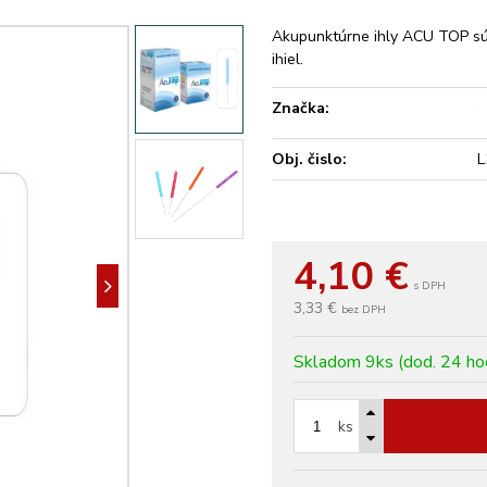
Akupunktúrne ihly ACU TOP sú 
ihiel.
Značka:
Obj. čislo:
L
4,10
€
s DPH
3,33 €
bez DPH
Skladom 9ks (dod. 24 ho
ks