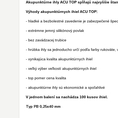
Akupunktúrne ihly ACU TOP spĺňajú najvyššie šta
Výhody akupunktúrnych ihiel ACU TOP:
- hladké a bezbolestné zavedenie je zabezpečené špe
- extrémne jemný silikónový povlak
- bez zavádzacej trubice
- hrúbka ihly sa jednoducho určí podľa farby rukoväte, 
- vynikajúca kvalita akupunktúrnych ihiel
- veľký výber veľkostí akupunktúrnych ihiel
- top pomer cena kvalita
- akupunktúrne ihly sú ekonomické a spoľahlivé
V jednom balení sa nachádza 100 kusov ihiel.
Typ PB 0,25x40 mm