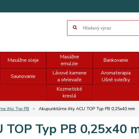
Masážne
Masážne oleje
Bankovanie
emulzie
Lávové kamene
Aromaterapia
Saunovanie
a ohrievače
Ušné sviečky
Kozmetické
kreslá
ne ihly Typ PB
Akupunktúrne ihly ACU TOP Typ PB 0,25x40 mm
U TOP Typ PB 0,25x40 