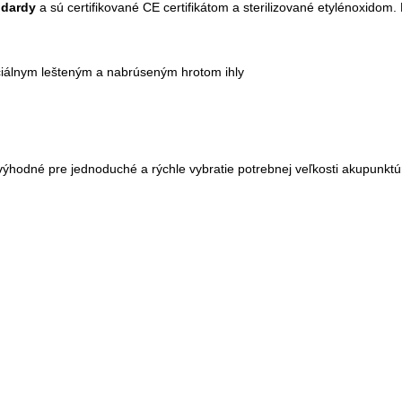
ndardy
a sú certifikované CE certifikátom a sterilizované etylénoxidom.
ciálnym lešteným a nabrúseným hrotom ihly
výhodné pre jednoduché a rýchle vybratie potrebnej veľkosti akupunktúr