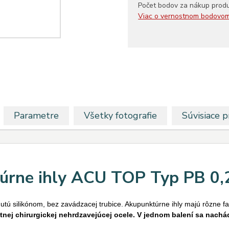
Počet bodov za nákup prod
Viac o vernostnom bodovo
Parametre
Všetky fotografie
Súvisiace 
úrne ihly ACU TOP Typ PB 0
tú silikónom, bez zavádzacej trubice. Akupunktúrne ihly majú rôzne farb
tnej chirurgickej nehrdzavejúcej ocele.
V jednom balení sa nachád