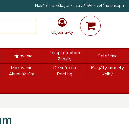
Nakúpte a získajte zľavu až 5% z celého nákupu.
Objednávky
Terapia teplom
Tejpovanie
Oblečenie
Zábaly
Moxovanie
Dezinfekcia
Plagáty, modely,
Akupunktúra
Peeling
knihy
mm