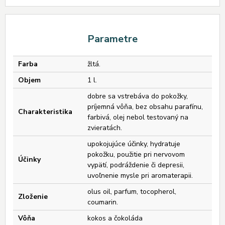
Parametre
Farba
žltá.
Objem
1 l.
dobre sa vstrebáva do pokožky,
príjemná vôňa, bez obsahu parafínu,
Charakteristika
farbivá, olej nebol testovaný na
zvieratách.
upokojujúce účinky, hydratuje
pokožku, použitie pri nervovom
Účinky
vypätí, podráždenie či depresii,
uvoľnenie mysle pri aromaterapii.
olus oil, parfum, tocopherol,
Zloženie
coumarin.
Vôňa
kokos a čokoláda