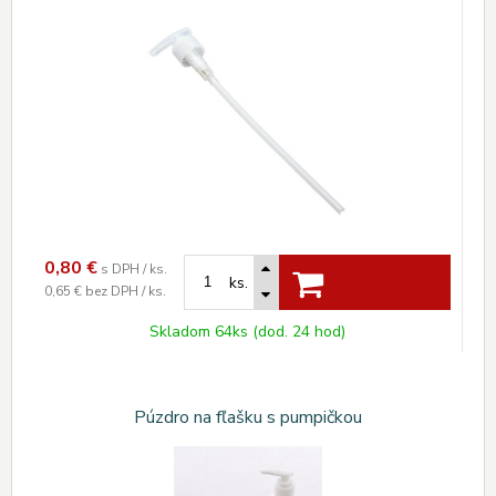
0,80
€
s DPH / ks.
ks.
0,65 €
bez DPH / ks.
Skladom 64ks (dod. 24 hod)
Púzdro na fľašku s pumpičkou