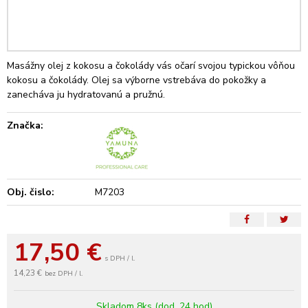
Masážny olej z kokosu a čokolády vás očarí svojou typickou vôňou
kokosu a čokolády. Olej sa výborne vstrebáva do pokožky a
zanecháva ju hydratovanú a pružnú.
Značka:
Obj. čislo:
M7203
17,50
€
s DPH / l.
14,23 €
bez DPH / l.
Skladom 8ks (dod. 24 hod)