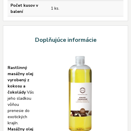
Počet kusov v
1 ks.
balení
Doplňujúce informácie
Rastlinný
masážny olej
vyrobený z
kokosu a
čokolády
Vás
jeho sladkou
vôňou
prenesie do
exotických
krajín.
Masážny olej