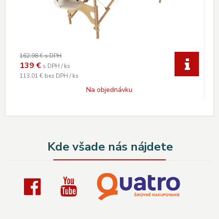
162,98 €
s DPH
139
€
s DPH / ks
113,01 €
bez DPH / ks
Na objednávku
Kde všade nás nájdete