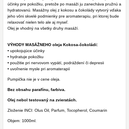
účinky pre pokožku, pretože po masáži ju zanecháva pružnú a
hydratovanú. Masážny olej z kokosu a čokolády vytvorý vďaka
jeho vôni skvelé podmienky pre aromaterapiu, pri ktorej bude
relaxovať nielen telo ale aj myseľ.
Olej je vhodný na všetky druhy masáží.
VÝHODY MASÁŽNEHO oleja Kokosa-čokoládi:
• upokojujúce účinky
• hydratuje pokožku
• použitie pri nervovom vypätí, podráždení či depresii
• uvoľnenie mysle pri aromaterapií
Pumpička nie je v cene oleja.
Bez obsahu parafínu, farbiva.
Olej nebol testovaný na zvieratách.
Zloženie INCI: Olus Oil, Parfum, Tocopherol, Coumarin
Objem: 1000ml.