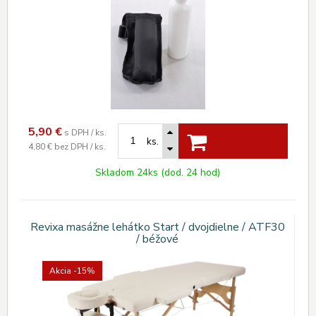
5,90
€
s DPH / ks.
ks.
4,80 €
bez DPH / ks.
Skladom 24ks (dod. 24 hod)
Revixa masážne lehátko Start / dvojdielne / ATF30
/ béžové
Akcia
-15%