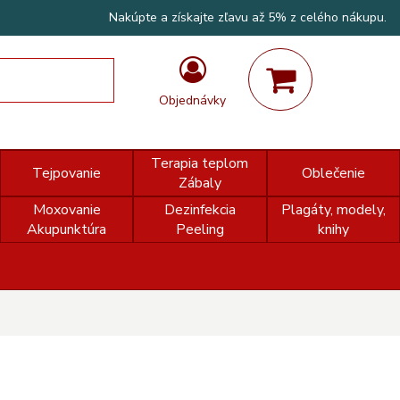
Nakúpte a získajte zľavu až 5% z celého nákupu.
Objednávky
Terapia teplom
Tejpovanie
Oblečenie
Zábaly
Moxovanie
Dezinfekcia
Plagáty, modely,
Akupunktúra
Peeling
knihy