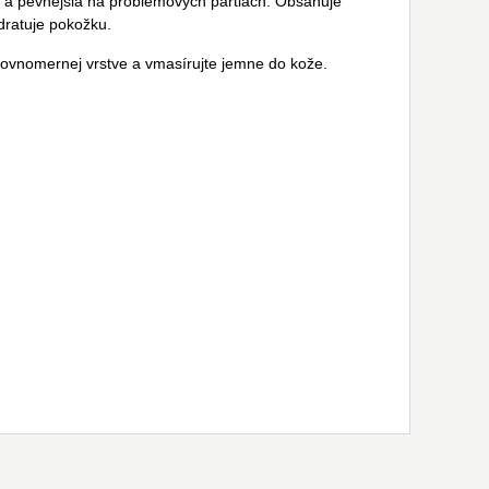
a a pevnejšia na problémových partiách. Obsahuje
ydratuje pokožku.
rovnomernej vrstve a vmasírujte jemne do kože.