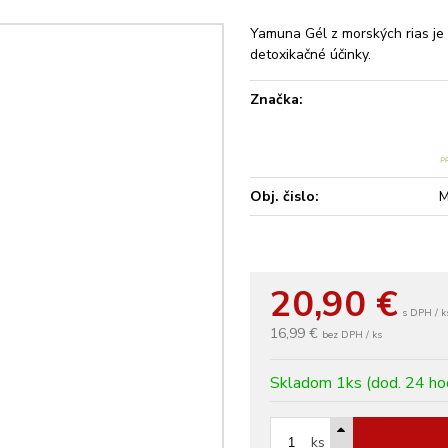
Yamuna Gél z morských rias je v
detoxikačné účinky.
Značka:
Obj. čislo:
20,90
€
s DPH / k
16,99 €
bez DPH / ks
Skladom 1ks (dod. 24 ho
ks