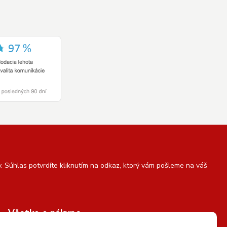
 Súhlas potvrdíte kliknutím na odkaz, ktorý vám pošleme na váš
Všetko o nákupe