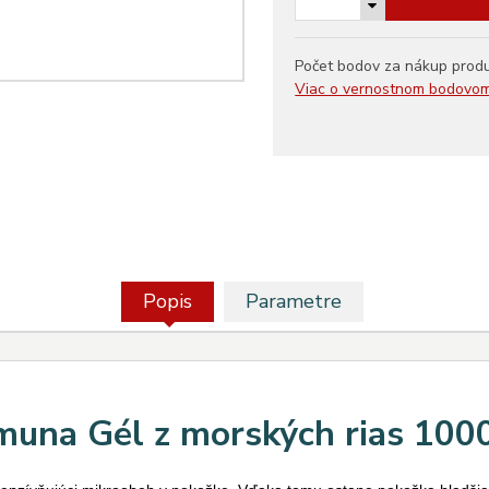
Počet bodov za nákup prod
Viac o vernostnom bodovo
Popis
Parametre
muna Gél z morských rias 100