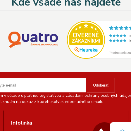
Kde všade nás nájdete
Odoberať
 v súlade s platnou legislatívou a zásadami ochrany osobných údajov.
liknutím na odkaz z ktoréhokoľvek informačného emailu.
Infolinka