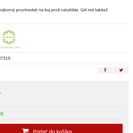
ýborný prostriedok na boj proti celulitíde. Gél má taktiež
M7319
s
d)
Pridať do košíka