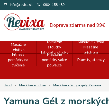
info@revixa.sk
0904 158 489
Doprava zdarma nad 99€
Masážne
Masážne kreslá
Masážne
stoličky,
Masážne
lehátka
taburety, stolíky
prístroje
Fitness
Masážne
pomôcky na
pomôcky valce
Plachty, uteráky
cvičenie
polvalce
Úvod
Masážne emulzie
Masážne krémy a gély Yamuna
Yamuna Gél z morských