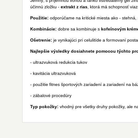
Jemný, s príjemnou vôňou a ľahko vstrebateľný gél zi
účinnú zložku -
extrakt z rias
, ktorá má schopnosť via
Použitie:
odporúčame na kritické miesta ako - stehná,
Kombinácie:
dobre sa kombinuje s
kofeínovým kré
Ošetrenie:
je vynikajúci pri celulitíde a formovaní pos
Najlepšie výsledky dosiahnete pomocou týchto pr
- ultrazvuková redukcia tukov
- kavitácia ultrazvuková
- použitie fitnes športových zariadení a zariadení na b
- zábalové procedúry
Typ pokožky:
vhodný pre všetky druhy pokožky, ale n