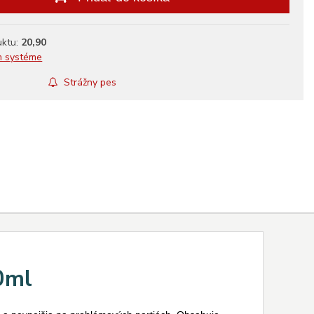
uktu:
20,90
m systéme
Strážny pes
0ml