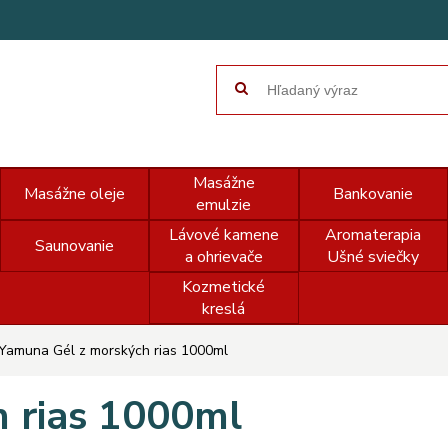
Masážne
Masážne oleje
Bankovanie
emulzie
Lávové kamene
Aromaterapia
Saunovanie
a ohrievače
Ušné sviečky
Kozmetické
kreslá
Yamuna Gél z morských rias 1000ml
 rias 1000ml