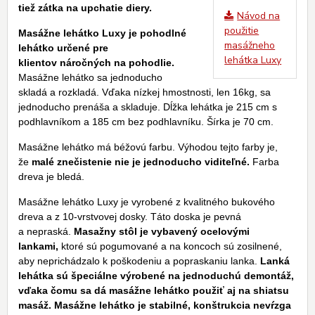
tiež zátka na upchatie diery.
Návod na
použitie
Masážne lehátko Luxy je pohodlné
masážneho
lehátko určené pre
lehátka Luxy
klientov náročných na pohodlie.
Masážne lehátko sa jednoducho
skladá a rozkladá. Vďaka nízkej hmostnosti, len 16kg, sa
jednoducho prenáša a skladuje. Dĺžka lehátka je 215 cm s
podhlavníkom a 185 cm bez podhlavníku. Šírka je 70 cm.
Masážne lehátko má béžovú farbu. Výhodou tejto farby je,
že
malé znečistenie nie je jednoducho viditeľné.
Farba
dreva je bledá.
Masážne lehátko Luxy je vyrobené z kvalitného bukového
dreva a z 10-vrstvovej dosky. Táto doska je pevná
a nepraská.
Masažny stôl je vybavený ocelovými
lankami,
ktoré sú pogumované a na koncoch sú zosilnené,
aby neprichádzalo k poškodeniu a popraskaniu lanka.
Lanká
lehátka sú špeciálne výrobené na jednoduchú demontáž,
vďaka čomu sa dá masážne lehátko použiť aj na shiatsu
masáž.
Masážne lehátko je stabilné, konštrukcia nevŕzga