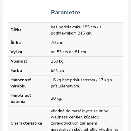
Parametre
bez podhlavníku 185 cm / s
Dĺžka
podhlavníkom 215 cm.
Šírka
70 cm.
Výška
od 55 cm do 81 cm.
Nosnosť
250 kg.
Farba
béžová.
Hmotnosť
16 kg bez príslušenstva / 17 kg s
výrobku
príslušenstvom.
Hmotnosť
20 kg.
balenia
vhodné do masážnych salónov,
wellness centier, kúpelov,
Charakteristika
zdravotníckych zariadení,
masérskych škôl, lehátko vhodné na