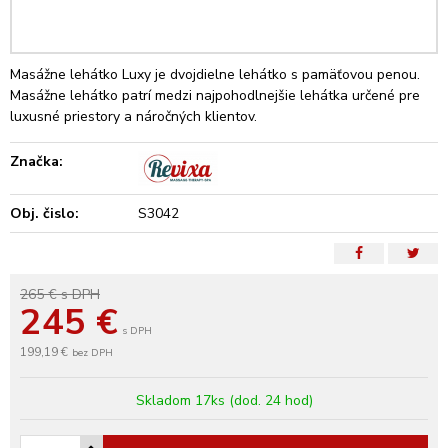
Masážne lehátko Luxy je dvojdielne lehátko s pamäťovou penou.
Masážne lehátko patrí medzi najpohodlnejšie lehátka určené pre
luxusné priestory a náročných klientov.
Značka:
Obj. čislo:
S3042
265 €
s DPH
245
€
s DPH
199,19 €
bez DPH
Skladom 17ks (dod. 24 hod)