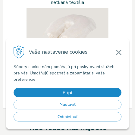
netkaná textília
Vaše nastavenie cookies
Súbory cookie nám pomáhajú pri poskytovaní služieb
pre vás. Umožňujú spoznať a zapamätať si vaše
5,90
€
s DPH / ks.
ks.
preferencie.
4,80 €
bez DPH / ks.
Skladom 25ks (dod. 24 hod)
Prijať
Nastaviť
Odmietnuť
Kde všade nás nájdete