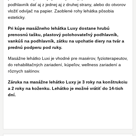
podhlavník dať aj z jednej aj z druhej strany, alebo do otvorov
vložiť odvíjač na papier. Zaoblené rohy lehátka pôsobia
esteticky.
Pri kúpe masážneho lehátka Luxy dostane hrubú
prenosnú tašku, plastový polohovateľný podhlavník,
vankúš na podhlavník, zátku na upchatie diery na tvár a
prednú podperu pod ruky.
Masážne lehátko Luxi je vhodné pre masérov, fyzioterapeutov,
do rehabilitačných zariadení, kúpeľov, wellness zariadení a
rôznych salónov.
Záruka na masážne lehátko Luxy je 3 roky na konštrukciu
a 2 roky na koženku. Lehátko je možné vrátiť do 14-tich
dní.