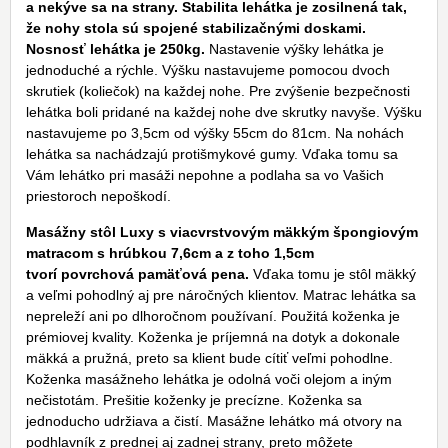
a nekýve sa na strany. Stabilita lehátka je zosilnená tak,
že nohy stola sú spojené stabilizačnými doskami.
Nosnosť lehátka je 250kg.
Nastavenie výšky lehátka je
jednoduché a rýchle. Výšku nastavujeme pomocou dvoch
skrutiek (koliečok) na každej nohe. Pre zvýšenie bezpečnosti
lehátka boli pridané na každej nohe dve skrutky navyše. Výšku
nastavujeme po 3,5cm od výšky 55cm do 81cm. Na nohách
lehátka sa nachádzajú protišmykové gumy. Vďaka tomu sa
Vám lehátko pri masáži nepohne a podlaha sa vo Vašich
priestoroch nepoškodí.
Masážny stôl Luxy s viacvrstvovým mäkkým špongiovým
matracom s hrúbkou 7,6cm a z toho 1,5cm
tvorí povrchová pamäťová pena.
Vďaka tomu je stôl mäkký
a veľmi pohodlný aj pre náročných klientov. Matrac lehátka sa
nepreleží ani po dlhoročnom používaní. Použitá koženka je
prémiovej kvality. Koženka je príjemná na dotyk a dokonale
mäkká a pružná, preto sa klient bude cítiť veľmi pohodlne.
Koženka masážneho lehátka je odolná voči olejom a iným
nečistotám. Prešitie koženky je precízne. Koženka sa
jednoducho udržiava a čistí. Masážne lehátko má otvory na
podhlavník z prednej aj zadnej strany, preto môžete