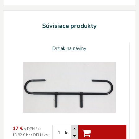
Súvisiace produkty
Držiak na náviny
17
€
s DPH / ks
ks
13,82 €
bez DPH / ks