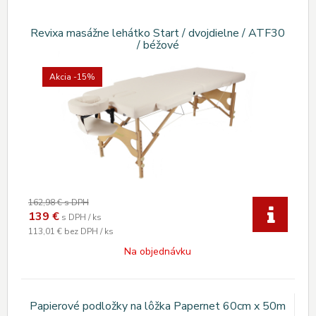
Revixa masážne lehátko Start / dvojdielne / ATF30
/ béžové
Akcia
-15%
162,98 €
s DPH
139
€
s DPH / ks
113,01 €
bez DPH / ks
Na objednávku
Papierové podložky na lôžka Papernet 60cm x 50m