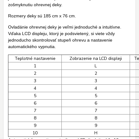
zošmyknutiu ohrevnej deky.
Rozmery deky sú 185 cm x 76 cm.
Ovladánie ohrevnej deky je veľmi jednoduché a intuitívne.
Vďaka LCD displeju, ktorý je podsvietený, si viete vždy
jednoducho skontrolovať stupeň ohrevu a nastavenie
automatického vypnutia.
Teplotné nastavenie
Zobrazenie na LCD displeji
Te
1
L
2
2
3
3
4
4
5
5
6
6
7
7
8
8
9
9
10
H