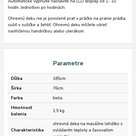
Automatické vypnutie nastavíte na LCD displeji od 1- 10
hodín. Jednotlivo po hodinách.
Ohrevnú deku nie je povolené prať v práčke na pranie prádla,
sušiť v sušičke a žehliť. Ohrevnú deku môžete utrieť
navlhčenou handričkou alebo uterákom.
Parametre
Dĺžka
185cm.
Šírka
76cm.
Farba
biela.
Hmotnosť
1,5 kg.
balenia
ohrevná deka na masážne lehátko s
Charakteristika
ovládaním teploty a časovačom