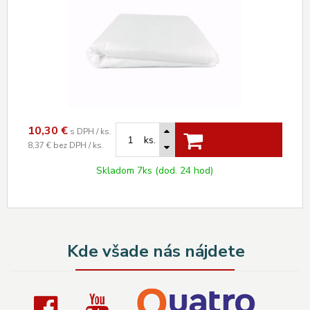
10,30
€
s DPH / ks.
ks.
8,37 €
bez DPH / ks.
Skladom 7ks (dod. 24 hod)
Kde všade nás nájdete