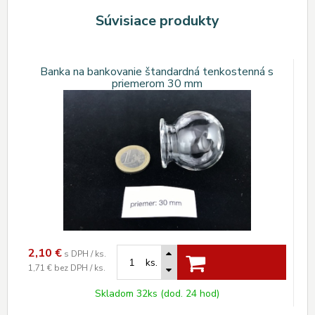
Súvisiace produkty
Banka na bankovanie štandardná tenkostenná s
priemerom 30 mm
2,10
€
s DPH / ks.
ks.
1,71 €
bez DPH / ks.
Skladom 32ks (dod. 24 hod)