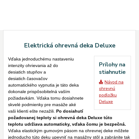
Elektrická ohrevná deka Deluxe
Vďaka jednoduchému nastaveniu
Prílohy na
intenzity ohrievania až do
stiahnutie
desiatich stupňov a
desiatich časovačov
Návod na
automatického vypnutia je táto deka
ohrevnú
dokonale prispôsobitelná vaším
podložku
požiadavkám. Vďaka tomu dosiahnete
Deluxe
skvelé podmienky pre masáže aké
vaši klienti ešte nezažili.
Po dosiahutí
požadovanej teploty si ohrevná deka Deluxe túto
teplotu udržiava automaticky, vďaka čomu je bezpečná.
Vďaka elastickým gumovým pásom na ohrevnej deke môžete
jednoducho túto deku upevniť na masážny stôl a zabránite tak