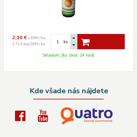
2,10
€
s DPH / ks.
ks.
1,71 €
bez DPH / ks.
Skladom 2ks (dod. 24 hod)
Kde všade nás nájdete