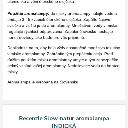
plamienku a vôni éterického olejčeka.
Použitie aromalampy:
do misky aromalampy nalejte vodu a
pridajte 3 - 5 kvapiek éterického olejčeka. Zapáľte čajovú
sviečku a vložte ju do aromalampy. Množstvom vody v miske
regulujte rýchlosť odparovania. Zapálenú sviečku nechajte
horieť dovtedy, ako bude pre vás príjemné.
Dohliadnite na to, aby bolo vždy dostatočné množstvo tekutiny
v miske aromalampy. Zabránite tým prepáleniu oleja. Pred
ďalším použitím misku aromalampy umyte a tým zabezpečíte
pekný vzhľad vašej aromalampy. Nedolievajte vodu do horúcej
misky.
Aromalampa je vyrobaná na Slovensku.
Recenzie Slow-natur aromalampa
INDICKÁ