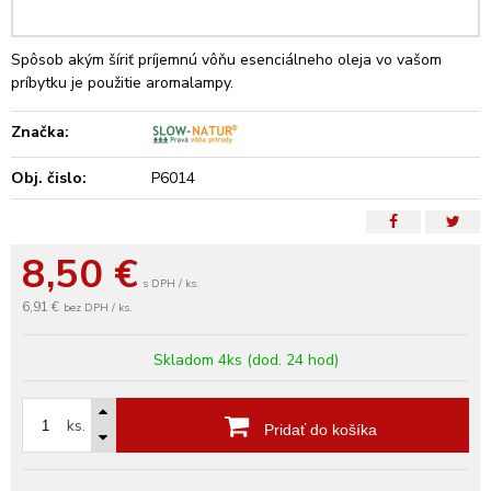
Spôsob akým šíriť príjemnú vôňu esenciálneho oleja vo vašom
príbytku je použitie aromalampy.
Značka:
Obj. čislo:
P6014
8,50
€
s DPH / ks.
6,91 €
bez DPH / ks.
Skladom 4ks (dod. 24 hod)
ks.
Pridať do košíka