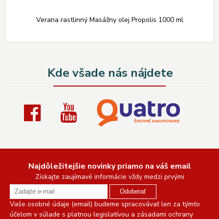
Verana rastlinný Masážny olej Propolis 1000 ml
Kde všade nás nájdete
Najdôležitejšie novinky priamo na váš email
Získajte zaujímavé informácie vždy medzi prvými
Odoberať
Vaše osobné údaje (email) budeme spracovávať len za týmto
účelom v súlade s platnou legislatívou a zásadami ochrany