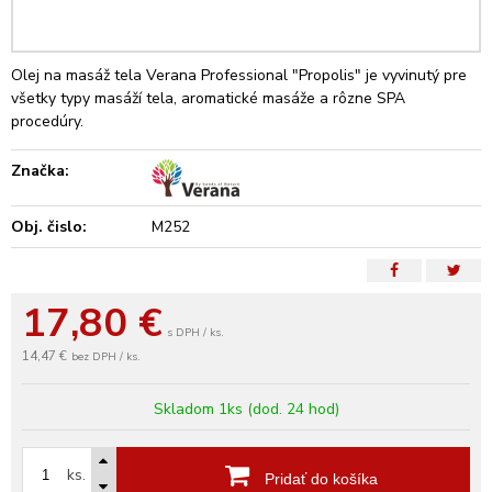
Olej na masáž tela Verana Professional "Propolis" je vyvinutý pre
všetky typy masáží tela, aromatické masáže a rôzne SPA
procedúry.
Značka:
Obj. čislo:
M252
17,80
€
s DPH / ks.
14,47 €
bez DPH / ks.
Skladom 1ks (dod. 24 hod)
ks.
Pridať do košíka