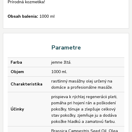
Prírodná kozmetika!
Obsah balenia:
1000 ml
Parametre
Farba
jemne žltá.
Objem
1000 ml.
rastlinný masážny olej určený na
Charakteristika
domáce a profesionálne masáže.
prispieva k rýchlej regenerácii pleti,
pomáha pri hojení rán a poškodení
Účinky
pokožky, tónuje a zlepšuje celkový
stav pokožky, zjemňuje ju a dodáva
pokožke hladkú a zamatovú farbu.
Brassica Campestris Seed Oil, Olea