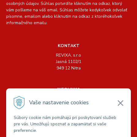
osobných údajov. Súhlas potvrdíte kliknutím na odkaz, ktorý
vám pošleme na váš email. Súhlas môžete kedykoľvek odvolať
písomne, emailom alebo kliknutím na odkaz z ktoréhokoľvek
informačného emailu.
KONTAKT
REVIXA, s.r.o
Jasná 1102/1
949 12 Nitra
INFOLINKA
Tel.: +421 904 158 489, +421 904 440 726
Vaše nastavenie cookies
E-mail:
info@revixa.sk
Súbory cookie nám pomáhajú pri poskytovaní služieb
pre vás. Umožňujú spoznať a zapamätať si vaše
VŠETKO O NÁKUPE
preferencie.
Možnosti platby a dopravy