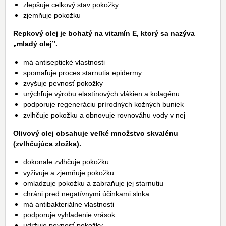
zlepšuje celkový stav pokožky
zjemňuje pokožku
Repkový olej je bohatý na vitamín E, ktorý sa nazýva
„mladý olej”.
má antiseptické vlastnosti
spomaľuje proces starnutia epidermy
zvyšuje pevnosť pokožky
urýchľuje výrobu elastínových vlákien a kolagénu
podporuje regeneráciu prírodných kožných buniek
zvlhčuje pokožku a obnovuje rovnováhu vody v nej
Olivový olej obsahuje veľké množstvo skvalénu
(zvlhčujúca zložka).
dokonale zvlhčuje pokožku
vyživuje a zjemňuje pokožku
omladzuje pokožku a zabraňuje jej starnutiu
chráni pred negatívnymi účinkami slnka
má antibakteriálne vlastnosti
podporuje vyhladenie vrások
udržuje pevnosť pokožky