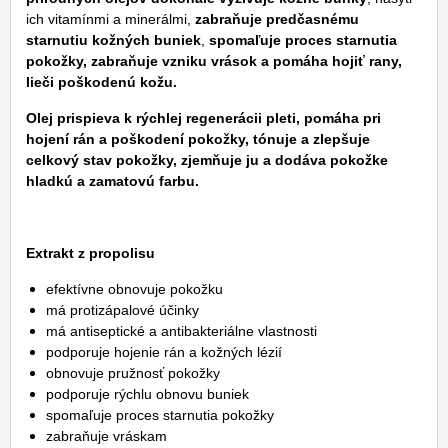
ich vitamínmi a minerálmi,
zabraňuje predčasnému
starnutiu kožných buniek
,
spomaľuje proces starnutia
pokožky,
zabraňuje vzniku vrások a pomáha hojiť rany,
lieči poškodenú kožu.
Olej prispieva k rýchlej regenerácii pleti, pomáha pri
hojení rán a poškodení pokožky, tónuje a zlepšuje
celkový stav pokožky, zjemňuje ju a dodáva pokožke
hladkú a zamatovú farbu.
Extrakt z propolisu
efektívne obnovuje pokožku
má protizápalové účinky
má antiseptické a antibakteriálne vlastnosti
podporuje hojenie rán a kožných lézií
obnovuje pružnosť pokožky
podporuje rýchlu obnovu buniek
spomaľuje proces starnutia pokožky
zabraňuje vráskam