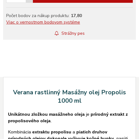
Počet bodov za nákup produktu:
17,80
Viac o vernostnom bodovom systéme
Strážny pes
Verana rastlinný Masážny olej Propolis
1000 ml
Unikátnou zložkou masážneho oleja
je
prírodný extrakt z
propolisového oleja
.
Kombinácia
extraktu propolisu
a
piatich druhov
prírodných olejov dokonale vyživuje kožné bunky
, nasýti