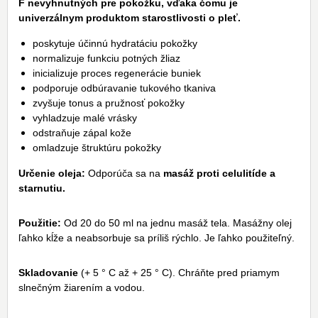
F nevyhnutných pre pokožku, vďaka čomu je
univerzálnym produktom starostlivosti o pleť.
poskytuje účinnú hydratáciu pokožky
normalizuje funkciu potných žliaz
inicializuje proces regenerácie buniek
podporuje odbúravanie tukového tkaniva
zvyšuje tonus a pružnosť pokožky
vyhladzuje malé vrásky
odstraňuje zápal kože
omladzuje štruktúru pokožky
Určenie oleja:
Odporúča sa na
masáž proti celulitíde a
starnutiu.
Použitie:
Od 20 do 50 ml na jednu masáž tela. Masážny olej
ľahko kĺže a neabsorbuje sa príliš rýchlo. Je ľahko použiteľný.
Skladovanie
(+ 5 ° C až + 25 ° C). Chráňte pred priamym
slnečným žiarením a vodou.