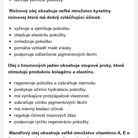
Ricínový olej obsahuje veľké množstvo kyseliny
ricinovej ktorá má dobrý zvláčňujúci účinok.
vyživuje a zjemňuje pokožku
zlepšuje elasticitu pokožky
omladzuje pokožku
pomáha vyhladiť malé vrásky
podporuje odľahčenie pigmentových škvŕn
Olej z hroznových jadier obsahuje stopové prvky, ktoré
stimulujú produkciu kolagénu a elastínu.
regeneruje pokožku a zabraňuje starnutiu
poskytuje účinnú hydratáciu pokožky
má vynikajúce protizápalové vlastnosti
zabraňuje vzniku pigmentových škvŕn
má mierny bieliaci účinok
reguluje činnosť mazových žliaz
podporuje rýchlu regeneráciu pokožky
Mandľový olej obsahuje veľké množstvo vitamínov A, E a