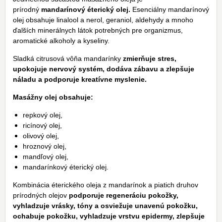
prírodný
mandarínový éterický olej.
Esenciálny mandarínový
olej obsahuje linalool a nerol, geraniol, aldehydy a mnoho
ďalších minerálnych látok potrebných pre organizmus,
aromatické alkoholy a kyseliny.
Sladká citrusová vôňa mandarínky
zmierňuje stres,
upokojuje nervový systém, dodáva zábavu a zlepšuje
náladu a podporuje kreatívne myslenie.
Masážny olej obsahuje:
repkový olej,
ricínový olej,
olivový olej,
hroznový olej,
mandľový olej,
mandarínkový éterický olej.
Kombinácia éterického oleja z mandarínok a piatich druhov
prírodných olejov
podporuje regeneráciu pokožky,
vyhladzuje vrásky, tóny a osviežuje unavenú pokožku,
ochabuje pokožku, vyhladzuje vrstvu epidermy, zlepšuje