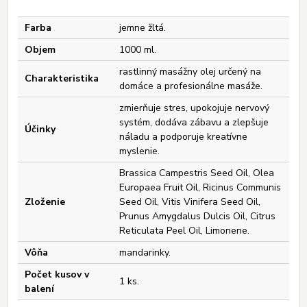
Farba
jemne žltá.
Objem
1000 ml.
rastlinný masážny olej určený na
Charakteristika
domáce a profesionálne masáže.
zmierňuje stres, upokojuje nervový
systém, dodáva zábavu a zlepšuje
Účinky
náladu a podporuje kreatívne
myslenie.
Brassica Campestris Seed Oil, Olea
Europaea Fruit Oil, Ricinus Communis
Zloženie
Seed Oil, Vitis Vinifera Seed Oil,
Prunus Amygdalus Dulcis Oil, Citrus
Reticulata Peel Oil, Limonene.
Vôňa
mandarinky.
Počet kusov v
1 ks.
balení