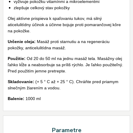
vyživuje pokožku vitamínmi a mikroelementmi
zlepšuje celkový stav pokožky
Olej aktívne prispieva k spaľovaniu tukov, má silný
aticelulitídny účinok a účinne bojuje proti pomarančovej kôre
na pokožke.
Určenie oleja:
Masáž proti starnutiu a na regeneráciu
pokožky, anticelulitídna masáž.
Použitie:
Od 20 do 50 ml na jednu masáž tela. Masážny olej
ľahko kĺže a neabsorbuje sa príliš rýchlo. Je ľahko použiteľný.
Pred použitím jemne pretrepte.
Skladovanie:
(+ 5 ° C až + 25 ° C). Chráňte pred priamym
slnečným žiarením a vodou.
Balenie:
1000 ml
Parametre