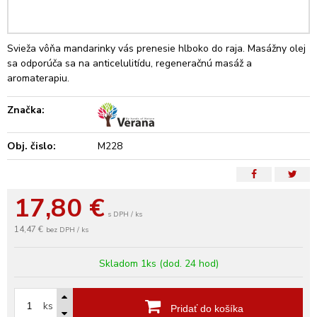
Svieža vôňa mandarinky vás prenesie hlboko do raja. Masážny olej
sa odporúča sa na anticelulitídu, regeneračnú masáž a
aromaterapiu.
Značka:
Obj. čislo:
M228
17,80
€
s DPH / ks
14,47 €
bez DPH / ks
Skladom 1ks (dod. 24 hod)
ks
Pridať do košíka