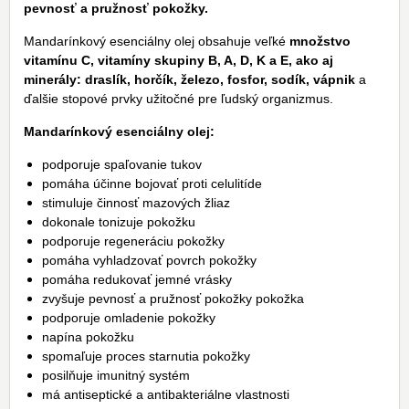
pevnosť a pružnosť pokožky.
Mandarínkový esenciálny olej obsahuje veľké
množstvo
vitamínu C, vitamíny skupiny B, A, D, K a E, ako aj
minerály: draslík, horčík, železo, fosfor, sodík, vápnik
a
ďalšie stopové prvky užitočné pre ľudský organizmus.
Mandarínkový esenciálny olej:
podporuje spaľovanie tukov
pomáha účinne bojovať proti celulitíde
stimuluje činnosť mazových žliaz
dokonale tonizuje pokožku
podporuje regeneráciu pokožky
pomáha vyhladzovať povrch pokožky
pomáha redukovať jemné vrásky
zvyšuje pevnosť a pružnosť pokožky pokožka
podporuje omladenie pokožky
napína pokožku
spomaľuje proces starnutia pokožky
posilňuje imunitný systém
má antiseptické a antibakteriálne vlastnosti