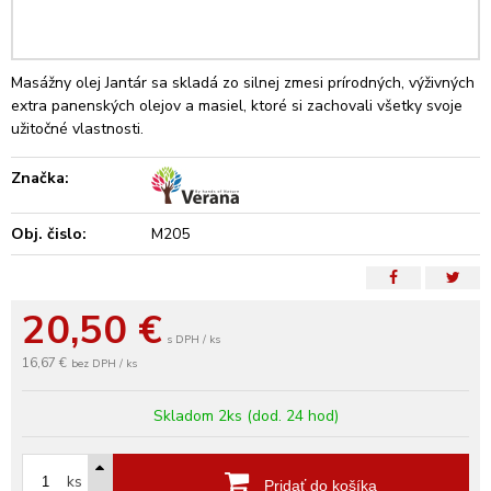
Masážny olej Jantár sa skladá zo silnej zmesi prírodných, výživných
extra panenských olejov a masiel, ktoré si zachovali všetky svoje
užitočné vlastnosti.
Značka:
Obj. čislo:
M205
20,50
€
s DPH / ks
16,67 €
bez DPH / ks
Skladom 2ks (dod. 24 hod)
ks
Pridať do košíka