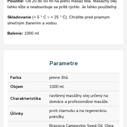
Použitie:
Od 20 do 50 ml na jednu masáž tela. Masážny olej
ľahko kĺže a neabsorbuje sa príliš rýchlo. Je ľahko použiteľný.
Skladovanie
(+ 5 ° C ÷ + 25 ° C). Chráňte pred priamym
slnečným žiarením a vodou.
Balenie:
1000 ml
Parametre
Farba
jemne žltá.
Objem
1000 ml.
rastlinný masážny olej určený na
Charakteristika
domáce a profesionálne masáže.
proti starnutiu a na regeneráciu
Účinky
pokožky.
Brassica Campestris Seed Oil, Olea