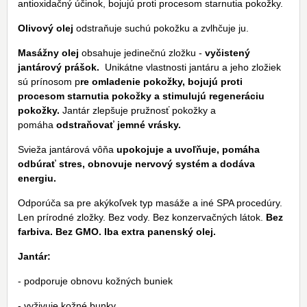
antioxidačný účinok, bojujú proti procesom starnutia pokožky.
Olivový olej
odstraňuje suchú pokožku a zvlhčuje ju.
Masážny olej
obsahuje jedinečnú zložku -
vyčistený
jantárový prášok.
Unikátne vlastnosti jantáru a jeho zložiek
sú prínosom p
re omladenie pokožky, bojujú proti
procesom starnutia pokožky a stimulujú regeneráciu
pokožky.
Jantár zlepšuje pružnosť pokožky a
pomáha
odstraňovať jemné vrásky.
Svieža jantárová vôňa
upokojuje a uvoľňuje, pomáha
odbúrať stres, obnovuje nervový systém a dodáva
energiu.
Odporúča sa pre akýkoľvek typ masáže a iné SPA procedúry.
Len prírodné zložky. Bez vody. Bez konzervačných látok.
Bez
farbiva. Bez GMO. Iba extra panenský olej.
Jantár:
- podporuje obnovu kožných buniek
- vyživuje kožné bunky