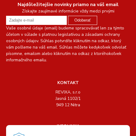
Najdôležitejšie novinky priamo na váš email
Získajte zaujímavé informácie vždy medzi prvými
Odoberať
Vaše osobné údaje (email) budeme spracovávať len za týmto
účelom v súlade s platnou legislatívou a zásadami ochrany
osobných údajov. Súhlas potvrdíte kliknutím na odkaz, ktorý
vám pošleme na váš email. Súhlas môžete kedykoľvek odvolať
písomne, emailom alebo kliknutím na odkaz z ktoréhokoľvek
informačného emailu.
KONTAKT
REVIXA, s.r.o
Jasná 1102/1
949 12 Nitra
INFOLINKA
Tel.: +421 904 158 489, +421 904 440 726