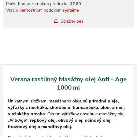
Počet bodov za nákup produktu:
17,80
Viac o vernostnom bodovom systéme
Strážny pes
Verana rastlinný Masážny olej Anti - Age
1000 ml
Unikátnymi zložkami masážneho oleja sú
prírodné oleje,
výťažky z nechtíka, skorocelu, harmančeka, aloe, arnici,
vlašského orecha.
Okrem výťažkov obsahuje masážny olej
„Anti-Age“:
repkový olej, olivový olej, ricínový olej,
hroznový olej a mandľový olej.