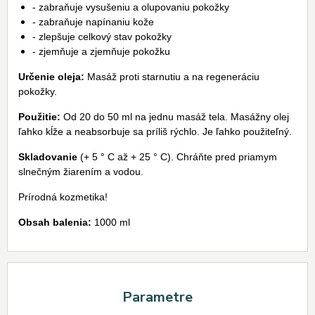
- zabraňuje vysušeniu a olupovaniu pokožky
- zabraňuje napínaniu kože
- zlepšuje celkový stav pokožky
- zjemňuje a zjemňuje pokožku
Určenie oleja:
Masáž proti starnutiu a na regeneráciu
pokožky.
Použitie:
Od 20 do 50 ml na jednu masáž tela. Masážny olej
ľahko kĺže a neabsorbuje sa príliš rýchlo. Je ľahko použiteľný.
Skladovanie
(+ 5 ° C až + 25 ° C). Chráňte pred priamym
slnečným žiarením a vodou.
Prírodná kozmetika!
Obsah balenia:
1000 ml
Parametre