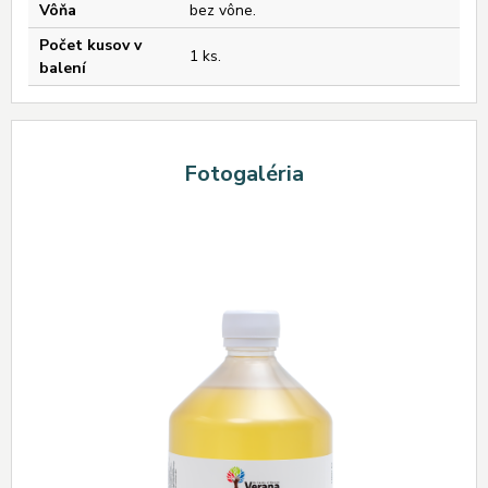
Vôňa
bez vône.
Počet kusov v
1 ks.
balení
Fotogaléria