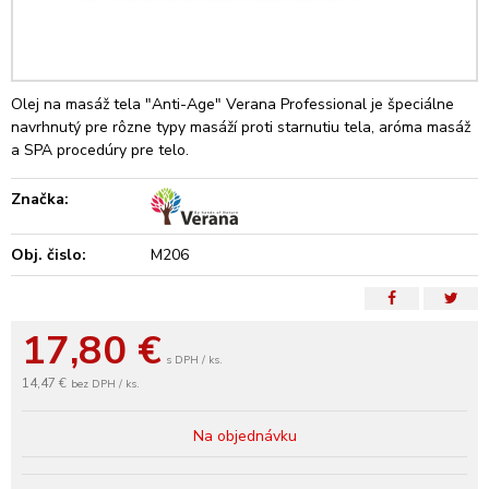
Olej na masáž tela "Anti-Age" Verana Professional je špeciálne
navrhnutý pre rôzne typy masáží proti starnutiu tela, aróma masáž
a SPA procedúry pre telo.
Značka:
Obj. čislo:
M206
17,80
€
s DPH / ks.
14,47 €
bez DPH / ks.
Na objednávku