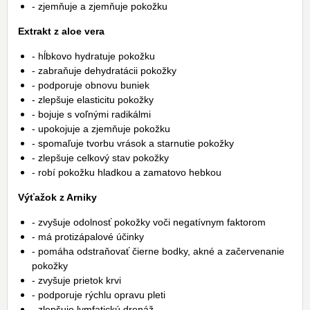
- zjemňuje a zjemňuje pokožku
Extrakt z aloe vera
- hĺbkovo hydratuje pokožku
- zabraňuje dehydratácii pokožky
- podporuje obnovu buniek
- zlepšuje elasticitu pokožky
- bojuje s voľnými radikálmi
- upokojuje a zjemňuje pokožku
- spomaľuje tvorbu vrások a starnutie pokožky
- zlepšuje celkový stav pokožky
- robí pokožku hladkou a zamatovo hebkou
Výťažok z Arniky
- zvyšuje odolnosť pokožky voči negatívnym faktorom
- má protizápalové účinky
- pomáha odstraňovať čierne bodky, akné a začervenanie
pokožky
- zvyšuje prietok krvi
- podporuje rýchlu opravu pleti
- zlepšuje lymfatickú drenáž