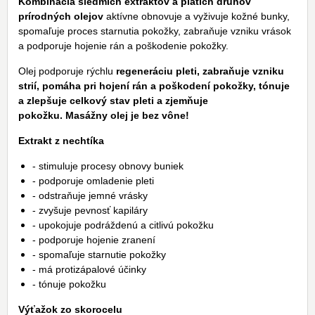
Kombinácia siedmich extraktov a piatich druhov
prírodných olejov
aktívne obnovuje a vyživuje kožné bunky,
spomaľuje proces starnutia pokožky, zabraňuje vzniku vrások
a podporuje hojenie rán a poškodenie pokožky.
Olej podporuje rýchlu
regeneráciu pleti, zabraňuje vzniku
strií, pomáha pri hojení rán a poškodení pokožky, tónuje
a zlepšuje celkový stav pleti a zjemňuje
pokožku.
Masážny olej je bez vône!
Extrakt z nechtíka
- stimuluje procesy obnovy buniek
- podporuje omladenie pleti
- odstraňuje jemné vrásky
- zvyšuje pevnosť kapiláry
- upokojuje podráždenú a citlivú pokožku
- podporuje hojenie zranení
- spomaľuje starnutie pokožky
- má protizápalové účinky
- tónuje pokožku
Výťažok zo skorocelu