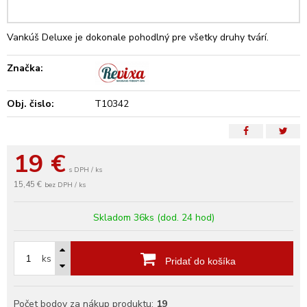
Vankúš Deluxe je dokonale pohodlný pre všetky druhy tvárí.
Značka:
Obj. čislo:
T10342
19
€
s DPH / ks
15,45 €
bez DPH / ks
Skladom 36ks (dod. 24 hod)
ks
Pridať do košíka
Počet bodov za nákup produktu:
19