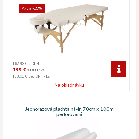
Akcia
-15%
162,98 €
s DPH
139
€
s DPH / ks
113,01 €
bez DPH / ks
Na objednávku
Jednorazová plachta návin 70cm x 100m
perforovaná