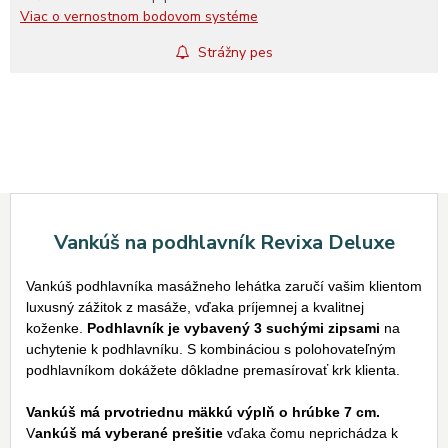
Viac o vernostnom bodovom systéme
Strážny pes
Vankúš na podhlavník Revixa Deluxe
Vankúš podhlavníka masážneho lehátka zaručí vašim klientom
luxusný zážitok z masáže, vďaka príjemnej a kvalitnej
koženke.
Podhlavník je vybavený 3 suchými zipsami
na
uchytenie k podhlavníku. S kombináciou s polohovateľným
podhlavníkom dokážete dôkladne premasírovať krk klienta.
Vankúš má prvotriednu mäkkú výplň o hrúbke 7 cm.
V
ankúš má vyberané prešitie
vďaka čomu neprichádza k