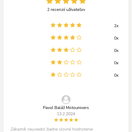
2 recenzií užívateľov
2x
0x
0x
0x
0x
Pavol Baláž Motounivers
13.2.2024
Zákazník neuviedol žiadne slovné hodnotenie.