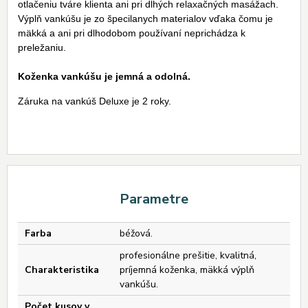
otlačeniu tváre klienta ani pri dlhých relaxačných masážach.
Výplň vankúšu je zo špecilanych materialov vďaka čomu je
mäkká a ani pri dlhodobom používaní neprichádza k
preležaniu.
Koženka vankúšu je jemná a odolná.
Záruka na vankúš Deluxe je 2 roky.
Parametre
Farba
béžová.
profesionálne prešitie, kvalitná,
Charakteristika
príjemná koženka, mäkká výplň
vankúšu.
Počet kusov v