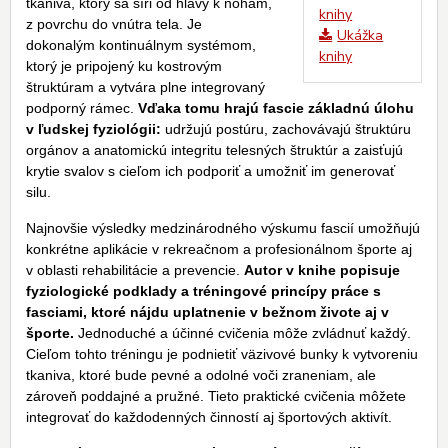
tkaniva, ktorý sa šíri od hlavy k nohám,
knihy
z povrchu do vnútra tela. Je
Ukážka
dokonalým kontinuálnym systémom,
knihy
ktorý je pripojený ku kostrovým
štruktúram a vytvára plne integrovaný
podporný rámec.
Vďaka tomu hrajú fascie základnú úlohu
v ľudskej fyziológii:
udržujú postúru, zachovávajú štruktúru
orgánov a anatomickú integritu telesných štruktúr a zaisťujú
krytie svalov s cieľom ich podporiť a umožniť im generovať
silu.
Najnovšie výsledky medzinárodného výskumu fascií umožňujú
konkrétne aplikácie v rekreačnom a profesionálnom športe aj
v oblasti rehabilitácie a prevencie.
Autor v knihe popisuje
fyziologické podklady a tréningové princípy práce s
fasciami, ktoré nájdu uplatnenie v bežnom živote aj v
športe.
Jednoduché a účinné cvičenia môže zvládnuť každý.
Cieľom tohto tréningu je podnietiť väzivové bunky k vytvoreniu
tkaniva, ktoré bude pevné a odolné voči zraneniam, ale
zároveň poddajné a pružné. Tieto praktické cvičenia môžete
integrovať do každodenných činností aj športových aktivít.