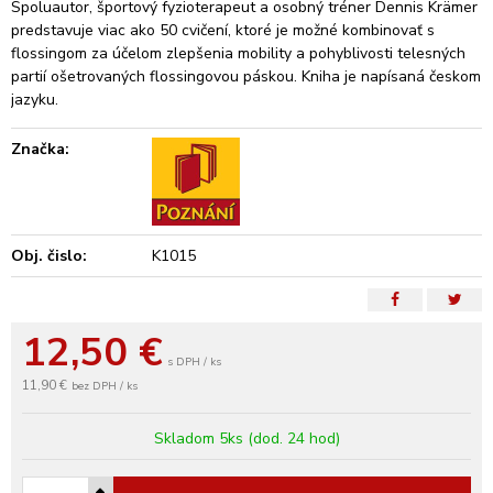
Spoluautor, športový fyzioterapeut a osobný tréner Dennis Krämer
predstavuje viac ako 50 cvičení, ktoré je možné kombinovať s
flossingom za účelom zlepšenia mobility a pohyblivosti telesných
partií ošetrovaných flossingovou páskou. Kniha je napísaná českom
jazyku.
Značka:
Obj. čislo:
K1015
12,50
€
s DPH / ks
11,90 €
bez DPH / ks
Skladom 5ks (dod. 24 hod)