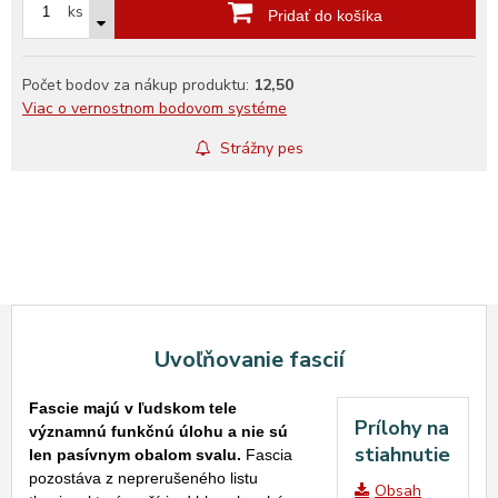
ks
Pridať do košíka
Počet bodov za nákup produktu:
12,50
Viac o vernostnom bodovom systéme
Strážny pes
Uvoľňovanie fascií
Fascie majú v ľudskom tele
Prílohy na
významnú funkčnú úlohu a nie sú
stiahnutie
len pasívnym obalom svalu.
Fascia
pozostáva z neprerušeného listu
Obsah