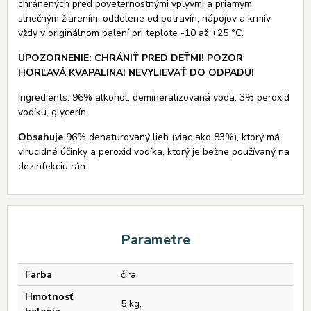
chránených pred poveternostnými vplyvmi a priamym
slnečným žiarením, oddelene od potravín, nápojov a krmív,
vždy v originálnom balení pri teplote -10 až +25 °C.
UPOZORNENIE: CHRÁNIŤ PRED DEŤMI! POZOR
HORĽAVÁ KVAPALINA! NEVYLIEVAŤ DO ODPADU!
Ingredients: 96% alkohol, demineralizovaná voda, 3% peroxid
vodíku, glycerín.
Obsahuje
96% denaturovaný lieh (viac ako 83%), ktorý má
virucidné účinky a peroxid vodíka, ktorý je bežne používaný na
dezinfekciu rán.
Parametre
Farba
číra.
Hmotnosť
5 kg.