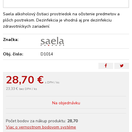
Saela alkoholový čistiaci prostriedok na očistenie predmetov a
plôch postrekom. Dezinfekcia je vhodná aj pre dezinfekciu
zdravotníckych zariadení.
Značka:
Obj. čislo:
D1014
28,70
€
s DPH / ks
23,33 €
bez DPH / ks
Na objednávku
Počet bodov za nákup produktu:
28,70
Viac o vernostnom bodovom systéme