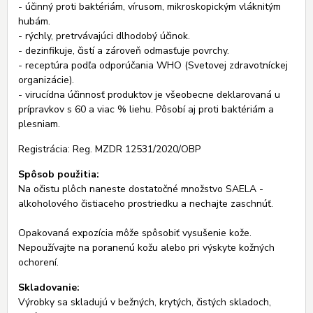
- účinný proti baktériám, vírusom, mikroskopickým vláknitým
hubám.
- rýchly, pretrvávajúci dlhodobý účinok.
- dezinfikuje, čistí a zároveň odmasťuje povrchy.
- receptúra podľa odporúčania WHO (Svetovej zdravotníckej
organizácie).
- virucídna účinnosť produktov je všeobecne deklarovaná u
prípravkov s 60 a viac % liehu. Pôsobí aj proti baktériám a
plesniam.
Registrácia: Reg. MZDR 12531/2020/OBP
Spôsob použitia:
Na očistu plôch naneste dostatočné množstvo SAELA -
alkoholového čistiaceho prostriedku a nechajte zaschnúť.
Opakovaná expozícia môže spôsobiť vysušenie kože.
Nepoužívajte na poranenú kožu alebo pri výskyte kožných
ochorení.
Skladovanie:
Výrobky sa skladujú v bežných, krytých, čistých skladoch,