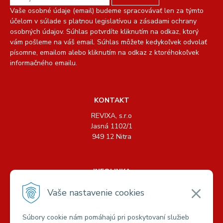
Vaše osobné údaje (email) budeme spracovávať len za týmto
účelom v súlade s platnou legislatívou a zásadami ochrany
osobných údajov. Súhlas potvrdíte kliknutím na odkaz, ktorý
vám pošleme na váš email. Súhlas môžete kedykoľvek odvolať
písomne, emailom alebo kliknutím na odkaz z ktoréhokoľvek
informačného emailu.
KONTAKT
REVIXA, s.r.o
Jasná 1102/1
949 12 Nitra
INFOLINKA
Tel.: +421 904 158 489, +421 904 440 726
Vaše nastavenie cookies
E-mail:
info@revixa.sk
Súbory cookie nám pomáhajú pri poskytovaní služieb