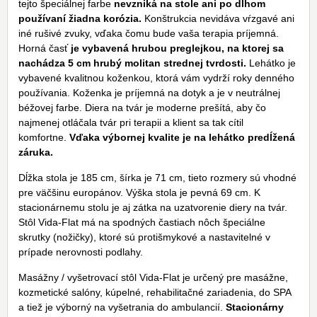
tejto špeciálnej farbe
nevzniká na stole ani po dlhom
používaní žiadna korózia.
Konštrukcia nevidáva vŕzgavé ani
iné rušivé zvuky, vďaka čomu bude vaša terapia príjemná.
Horná časť
je vybavená hrubou preglejkou, na ktorej sa
nachádza 5 cm hrubý molitan strednej tvrdosti.
Lehátko je
vybavené kvalitnou koženkou, ktorá vám vydrží roky denného
používania. Koženka je príjemná na dotyk a je v neutrálnej
béžovej farbe. Diera na tvár je moderne prešítá, aby čo
najmenej otláčala tvár pri terapii a klient sa tak cítil
komfortne.
Vďaka výbornej kvalite je na lehátko predĺžená
záruka.
Dĺžka stola je 185 cm, šírka je 71 cm, tieto rozmery sú vhodné
pre väčšinu europánov. Výška stola je pevná 69 cm. K
stacionárnemu stolu je aj zátka na uzatvorenie diery na tvár.
Stôl Vida-Flat má na spodných častiach nôch špeciálne
skrutky (nožičky), ktoré sú protišmykové a nastavitelné v
prípade nerovnosti podlahy.
Masážny / vyšetrovací stôl Vida-Flat je určený pre masážne,
kozmetické salóny, kúpelné, rehabilitačné zariadenia, do SPA
a tiež je výborný na vyšetrania do ambulancií.
Stacionárny