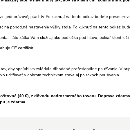
.
Masážny stôl je navrhnutý tak, aby sa klient cítil komfortne a p
vin jednorázovéj plachty. Po kliknutí na tento odkaz budete presmerov
ač na pohodlné nastavenie výšky stola. Po kliknutí na tento odkaz bu
lienta. Táto zátka Vám slúži aj ako podložka pod hlavu, pokiaľ klient lež
huje CE certifikát.
tov, aby spoľahlivo zvládalo dlhodobé profesionálne používanie. V p
ko udržiavať v dobrom technickom stave aj po rokoch používania.
oštovné (40 €), z dôvodu nadrozmerného tovaru. Doprava zdarma p
pu je zdarma.