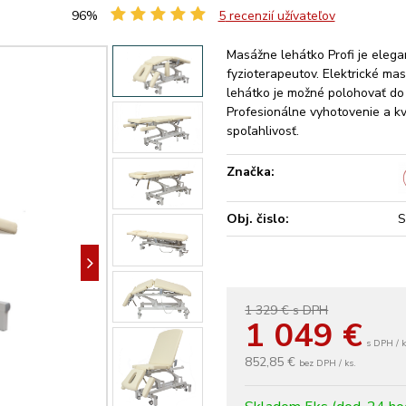
96%
5
recenzií užívateľov
Masážne lehátko Profi je elega
fyzioterapeutov. Elektrické ma
lehátko je možné polohovať d
Profesionálne vyhotovenie a kva
spoľahlivosť.
Značka:
Obj. čislo:
S
1 329 €
s DPH
1 049
€
s DPH / k
852,85 €
bez DPH / ks.