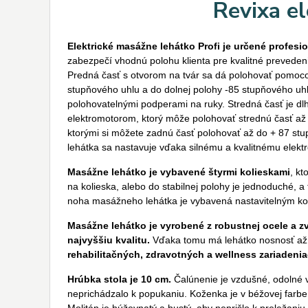
Revixa e
Elektrické masážne lehátko Profi je určené profesi
zabezpečí vhodnú polohu klienta pre kvalitné preveden
Predná časť s otvorom na tvár sa dá polohovať pomoco
stupňového uhlu a do dolnej polohy -85 stupňového uhlu
polohovatelnými podperami na ruky. Stredná časť je d
elektromotorom, ktorý môže polohovať strednú časť až
ktorými si môžete zadnú časť polohovať až do + 87 st
lehátka sa nastavuje vďaka silnému a kvalitnému elek
Masážne lehátko je vybavené štyrmi kolieskami
, k
na kolieska, alebo do stabilnej polohy je jednoduché, 
noha masážneho lehátka je vybavená nastavitelným kol
Masážne lehátko je vyrobené z robustnej ocele a z
najvyššiu kvalitu.
Vďaka tomu má lehátko nosnosť až
rehabilitačných, zdravotných a wellness zariadeni
Hrúbka stola je 10 cm.
Čalúnenie je vzdušné, odolné v
neprichádzalo k popukaniu. Koženka je v béžovej farb