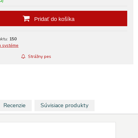
d)
Pridať do košíka
uktu:
150
m systéme
Strážny pes
Recenzie
Súvisiace produkty