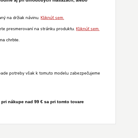
ohodlne aj pri dlhodobých masážach, alebo
aný na držiak návinu.
Kliknúť sem.
dete presmerovaní na stránku produktu.
Kliknúť sem.
í na chrbte.
rípade potreby však k tomuto modelu zabezpečujeme
ri nákupe nad 99 € sa pri tomto tovare