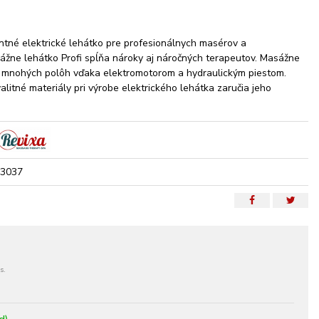
ntné elektrické lehátko pre profesionálnych masérov a
sážne lehátko Profi spĺňa nároky aj náročných terapeutov. Masážne
o mnohých polôh vďaka elektromotorom a hydraulickým piestom.
litné materiály pri výrobe elektrického lehátka zaručia jeho
3037
s.