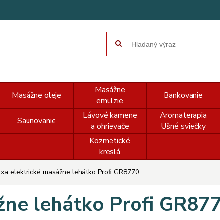
Masážne
Masážne oleje
Bankovanie
emulzie
Lávové kamene
Aromaterapia
Saunovanie
a ohrievače
Ušné sviečky
Kozmetické
kreslá
ixa elektrické masážne lehátko Profi GR8770
ážne lehátko Profi GR87