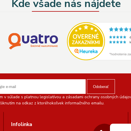
Kde všade nás nájdete
Odoberať
 v súlade s platnou legislatívou a zásadami ochrany osobných údajov.
liknutím na odkaz z ktoréhokoľvek informačného emailu.
Infolinka