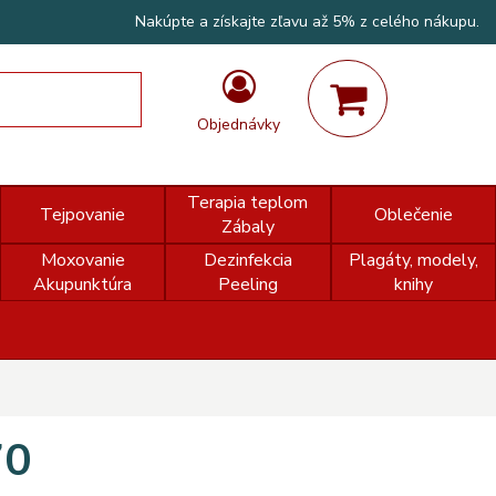
Nakúpte a získajte zľavu až 5% z celého nákupu.
Objednávky
Terapia teplom
Tejpovanie
Oblečenie
Zábaly
Moxovanie
Dezinfekcia
Plagáty, modely,
Akupunktúra
Peeling
knihy
70