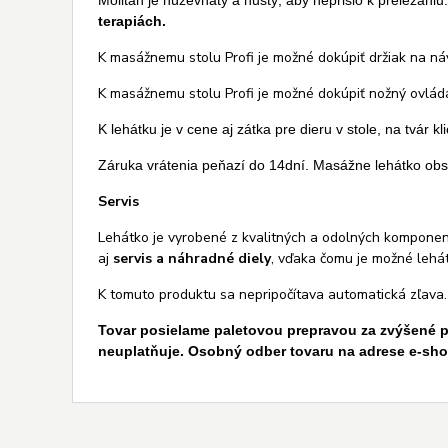
Molitán je húževnatý a hustý, aby neprišlo k preležaniu
terapiách.
K masážnemu stolu Profi je možné dokúpiť držiak na ná
K masážnemu stolu Profi je možné dokúpiť nožný ovlád
K lehátku je v cene aj zátka pre dieru v stole, na tvár k
Záruka vrátenia peňazí do 14dní. Masážne lehátko obsa
Servis
Lehátko je vyrobené z kvalitných a odolných komponen
aj
servis a náhradné diely
, vďaka čomu je možné lehát
K tomuto produktu sa nepripočítava automatická zľava.
Tovar posielame paletovou prepravou za zvýšené p
neuplatňuje. Osobný odber tovaru na adrese e-sho