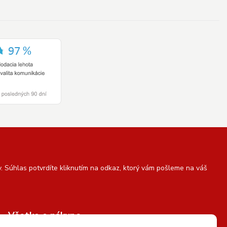
 Súhlas potvrdíte kliknutím na odkaz, ktorý vám pošleme na váš
Všetko o nákupe