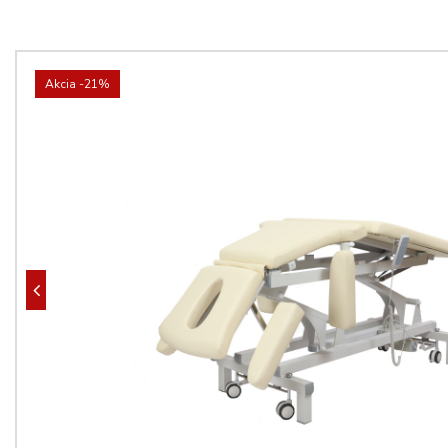
Akcia
-21%