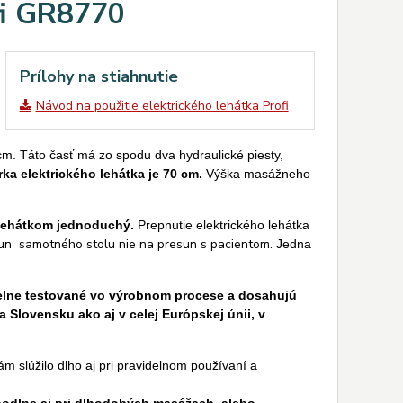
fi GR8770
Prílohy na stiahnutie
Návod na použitie elektrického lehátka Profi
m. Táto časť má zo spodu dva hydraulické piesty,
ka elektrického lehátka je 70 cm.
Výška masážneho
 lehátkom jednoduchý.
Prepnutie elektrického lehátka
esun samotného stolu nie na presun s pacientom.
Jedna
idelne testované vo výrobnom procese a dosahujú
 Slovensku ako aj v celej Európskej únii, v
m slúžilo dlho aj pri pravidelnom používaní a