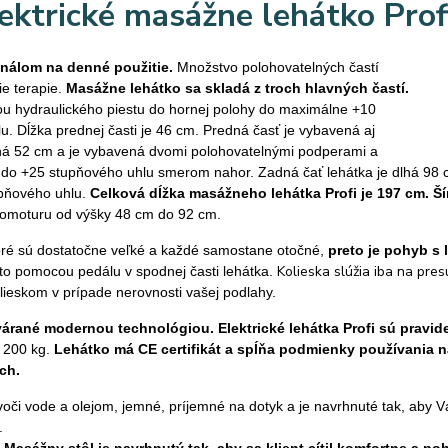
lektrické masážne lehátko Pro
onálom na denné použitie.
Množstvo polohovatelných častí
ie terapie.
Masážne lehátko sa skladá z troch hlavných častí.
u hydraulického piestu do hornej polohy do maximálne +10
. Dĺžka prednej časti je 46 cm. Predná časť je vybavená aj
lhá 52 cm a je vybavená dvomi polohovatelnými podperami a
 do +25 stupňového uhlu smerom nahor. Zadná čať lehátka je dlhá 98 c
upňového uhlu.
Celková dĺžka masážneho lehátka Profi je 197 cm. Šír
tromoturu od výšky 48 cm do 92 cm.
toré sú dostatočne veľké a každé samostane otočné,
preto je pohyb s
Kolieska slúžia iba na pr
a to pomocou pedálu v spodnej časti lehátka.
ieskom v prípade nerovnosti vašej podlahy.
várané modernou technológiou. Elektrické lehátka Profi sú prav
 200 kg.
Lehátko má CE certifikát a spĺňa podmienky používania na
ach.
oči vode a olejom, jemné, príjemné na dotyk a je navrhnuté tak, aby Vá
e.