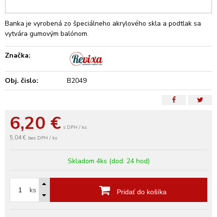
Banka je vyrobená zo špeciálneho akrylového skla a podtlak sa
vytvára gumovým balónom.
Značka:
Obj. čislo:
B2049
6,20
€
s DPH / ks
5,04 €
bez DPH / ks
Skladom 4ks (dod. 24 hod)
ks
Pridať do košíka