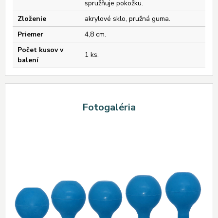
spružňuje pokožku.
Zloženie
akrylové sklo, pružná guma.
Priemer
4,8 cm.
Počet kusov v
1 ks.
balení
Fotogaléria