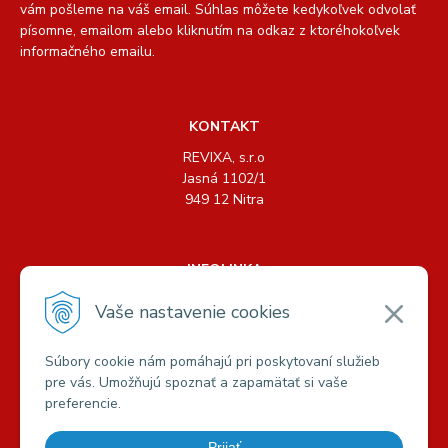
vám pošleme na váš email. Súhlas môžete kedykoľvek odvolať
písomne, emailom alebo kliknutím na odkaz z ktoréhokoľvek
informačného emailu.
KONTAKT
REVIXA, s.r.o
Jasná 1102/1
949 12 Nitra
INFOLINKA
Tel.: +421 904 158 489, +421 904 440 726
Vaše nastavenie cookies
E-mail:
info@revixa.sk
Súbory cookie nám pomáhajú pri poskytovaní služieb
pre vás. Umožňujú spoznať a zapamätať si vaše
VŠETKO O NÁKUPE
preferencie.
Možnosti platby a dopravy
Obchodné podmienky
Prijať