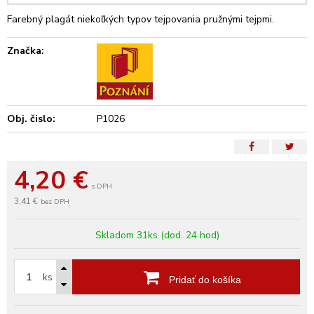
Farebný plagát niekoľkých typov tejpovania pružnými tejpmi.
Značka:
Obj. čislo:
P1026
4,20
€
s DPH
3,41 €
bez DPH
Skladom 31ks (dod. 24 hod)
ks
Pridať do košíka