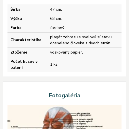
Šírka
47 cm.
Výška
63 cm.
Farba
farebný.
plagát zobrazuje svalovú sústavu
Charakteristika
dospelého človeka z dvoch strán.
Zloženie
voskovaný papier.
Počet kusov v
1 ks.
balení
Fotogaléria