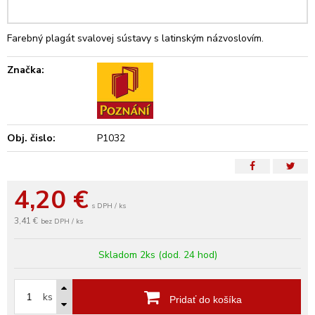
Farebný plagát svalovej sústavy s latinským názvoslovím.
Značka:
Obj. čislo:
P1032
4,20
€
s DPH / ks
3,41 €
bez DPH / ks
Skladom 2ks (dod. 24 hod)
ks
Pridať do košíka