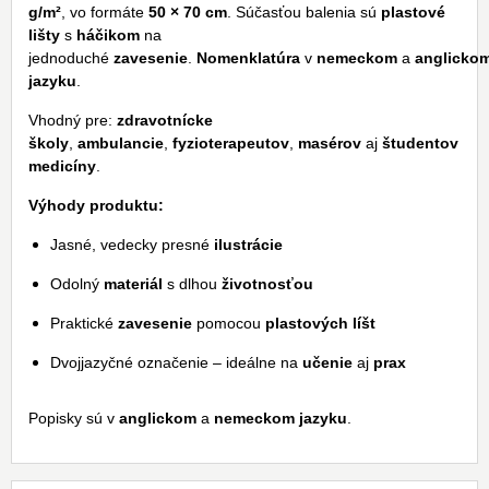
g/m²
, vo formáte
50 × 70 cm
. Súčasťou balenia sú
plastové
lišty
s
háčikom
na
jednoduché
zavesenie
.
Nomenklatúra
v
nemeckom
a
anglicko
jazyku
.
Vhodný pre:
zdravotnícke
školy
,
ambulancie
,
fyzioterapeutov
,
masérov
aj
študentov
medicíny
.
Výhody produktu:
Jasné, vedecky presné
ilustrácie
Odolný
materiál
s dlhou
životnosťou
Praktické
zavesenie
pomocou
plastových líšt
Dvojjazyčné označenie – ideálne na
učenie
aj
prax
Popisky sú v
anglickom
a
nemeckom jazyku
.