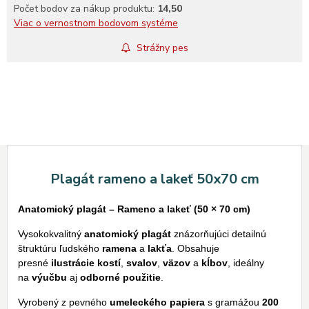
Počet bodov za nákup produktu:
14,50
Viac o vernostnom bodovom systéme
Strážny pes
Plagát rameno a lakeť 50x70 cm
Anatomický plagát – Rameno a lakeť (50 × 70 cm)
Vysokokvalitný
anatomický plagát
znázorňujúci detailnú
štruktúru ľudského
ramena
a
lakťa
. Obsahuje
presné
ilustrácie kostí
,
svalov
,
väzov
a
kĺbov
, ideálny
na
výučbu
aj
odborné použitie
.
Vyrobený z pevného
umeleckého papiera
s gramážou
200