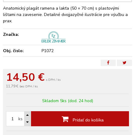
Anatomický plagát ramena a lakťa (50 × 70 cm) s plastovými
lištami na zavesenie. Detailné dvojjazyčné ilustrácie pre výučbu a
prax.
Značka:
Obj. čislo:
P1072
14,50
€
s DPH / ks
11,79 €
bez DPH / ks
Skladom 5ks (dod. 24 hod)
ks
Pridať do košíka