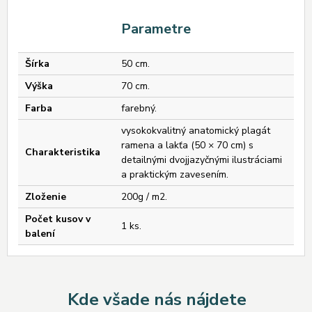
Parametre
Šírka
50 cm.
Výška
70 cm.
Farba
farebný.
vysokokvalitný anatomický plagát
ramena a lakťa (50 × 70 cm) s
Charakteristika
detailnými dvojjazyčnými ilustráciami
a praktickým zavesením.
Zloženie
200g / m2.
Počet kusov v
1 ks.
balení
Kde všade nás nájdete