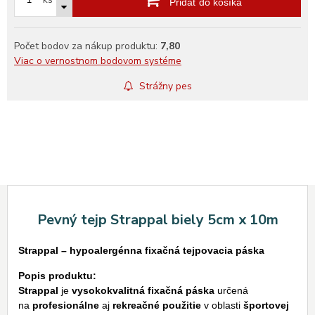
Pridať do košíka
Počet bodov za nákup produktu:
7,80
Viac o vernostnom bodovom systéme
Strážny pes
Pevný tejp Strappal biely 5cm x 10m
Strappal – hypoalergénna fixačná tejpovacia páska
Popis produktu:
Strappal
je
vysokokvalitná fixačná páska
určená
na
profesionálne
aj
rekreačné použitie
v oblasti
športovej