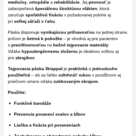
medicíny
,
ortopédie
a
rehabilitácie
. Jej
pevnosť
je
zabezpečená
špeciálnou štruktúrou vlákien
, ktorá
zaručuje
spoľahlivú fixáciu
v požadovanej polohe aj
pri
veľkej záťaži v ťahu
.
Páska disponuje
vynikajúcou priľnavosťou
na jednej strane,
pričom je
šetrná k pokožke
– je vhodná aj pre pacientov
s
precitlivenosťou
na
bežné tejpovacie materiály
.
Vďaka
hypoalergénnemu zloženiu
je ideálnou voľbou aj
pre
alergikov
.
Tejpovacia páska Strappal
je
praktická
a
jednoducho
použiteľná
– dá sa ľahko
odtrhnúť rukou
v pozdĺžnom aj
priečnom smere vďaka
zubkovaným okrajom
.
Použitie:
Funkčné bandáže
Prevencia poranení svalov a kĺbov
Liečba a fixácia pri poraneniach