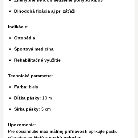
Znehybnenie a obmedzenie pohybu kĺbov
Dlhodobá fixácia aj pri záťaži
Indikácie:
Ortopédia
Športová medicína
Rehabilitačné využitie
Technické parametre:
Farba:
biela
Dĺžka pásky:
10 m
Šírka pásky:
5 cm
Upozornenie:
Pre dosiahnutie
maximálnej priľnavosti
aplikujte pásku
výhradne na
čistú a suchú pokožku
.