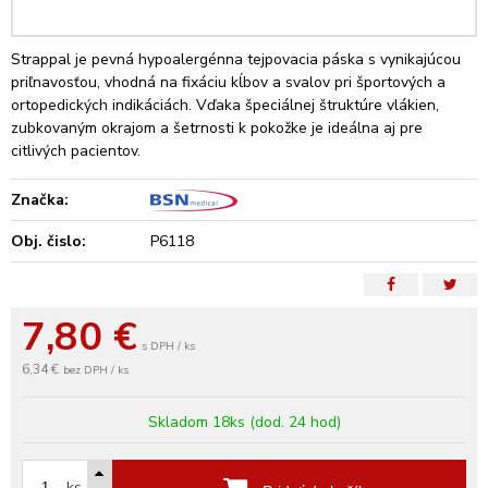
Strappal je pevná hypoalergénna tejpovacia páska s vynikajúcou
priľnavosťou, vhodná na fixáciu kĺbov a svalov pri športových a
ortopedických indikáciách. Vďaka špeciálnej štruktúre vlákien,
zubkovaným okrajom a šetrnosti k pokožke je ideálna aj pre
citlivých pacientov.
Značka:
Obj. čislo:
P6118
7,80
€
s DPH / ks
6,34 €
bez DPH / ks
Skladom 18ks (dod. 24 hod)
ks