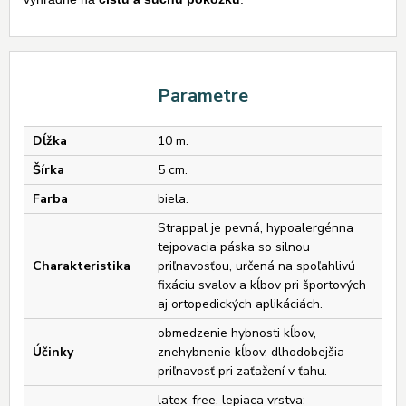
Parametre
Dĺžka
10 m.
Šírka
5 cm.
Farba
biela.
Strappal je pevná, hypoalergénna
tejpovacia páska so silnou
Charakteristika
priľnavosťou, určená na spoľahlivú
fixáciu svalov a kĺbov pri športových
aj ortopedických aplikáciách.
obmedzenie hybnosti kĺbov,
Účinky
znehybnenie kĺbov, dlhodobejšia
priľnavosť pri zaťažení v ťahu.
latex-free, lepiaca vrstva: