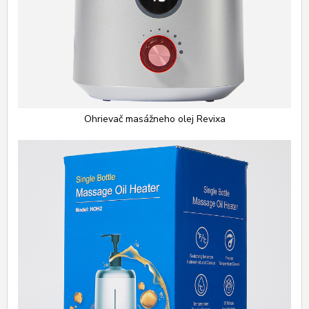
Ohrievač masážneho olej Revixa