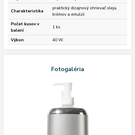
praktický dizajnový ohrievač oleja,
Charakteristika
krémov a emulzií.
Počet kusov v
1 ks.
balení
Výkon
40 W.
Fotogaléria