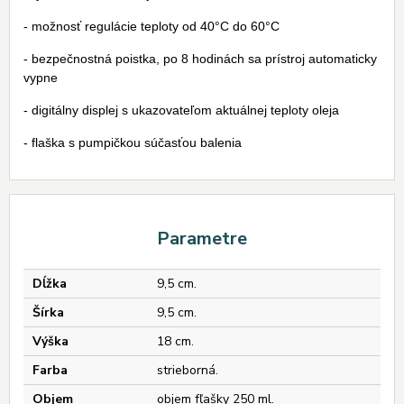
- možnosť regulácie teploty od 40°C do 60°C
- bezpečnostná poistka, po 8 hodinách sa prístroj automaticky
vypne
- digitálny displej s ukazovateľom aktuálnej teploty oleja
- flaška s pumpičkou súčasťou balenia
Parametre
Dĺžka
9,5 cm.
Šírka
9,5 cm.
Výška
18 cm.
Farba
strieborná.
Objem
objem fľašky 250 ml.