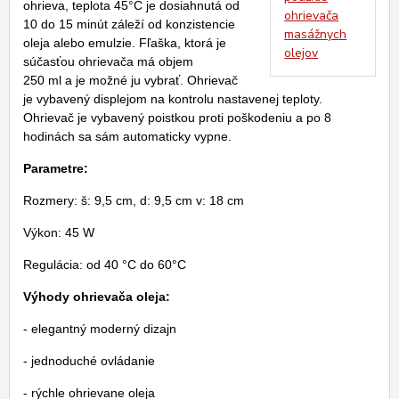
ohrieva, teplota 45°C je dosiahnutá od
ohrievača
10 do 15 minút záleží od konzistencie
masážnych
oleja alebo emulzie. Fľaška, ktorá je
olejov
súčasťou ohrievača má objem
250 ml a je možné ju vybrať. Ohrievač
je vybavený displejom na kontrolu nastavenej teploty.
Ohrievač je vybavený poistkou proti poškodeniu a po 8
hodinách sa sám automaticky vypne.
Parametre:
Rozmery: š: 9,5 cm, d: 9,5 cm v: 18 cm
Výkon: 45 W
Regulácia: od 40 °C do 60°C
Výhody ohrievača oleja:
- elegantný moderný dizajn
- jednoduché ovládanie
- rýchle ohrievane oleja