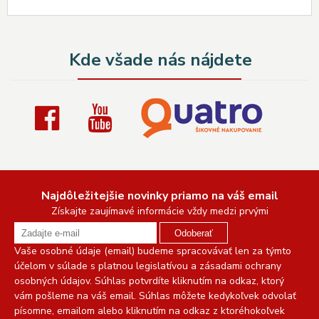
Kde všade nás nájdete
Najdôležitejšie novinky priamo na váš email
Získajte zaujímavé informácie vždy medzi prvými
Odoberať
Vaše osobné údaje (email) budeme spracovávať len za týmto
účelom v súlade s platnou legislatívou a zásadami ochrany
osobných údajov. Súhlas potvrdíte kliknutím na odkaz, ktorý
vám pošleme na váš email. Súhlas môžete kedykoľvek odvolať
písomne, emailom alebo kliknutím na odkaz z ktoréhokoľvek