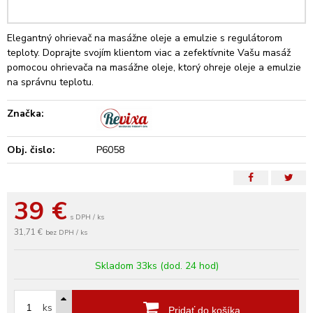
Elegantný ohrievač na masážne oleje a emulzie s regulátorom
teploty. Doprajte svojím klientom viac a zefektívnite Vašu masáž
pomocou ohrievača na masážne oleje, ktorý ohreje oleje a emulzie
na správnu teplotu.
Značka:
Obj. čislo:
P6058
39
€
s DPH / ks
31,71 €
bez DPH / ks
Skladom 33ks (dod. 24 hod)
ks
Pridať do košíka