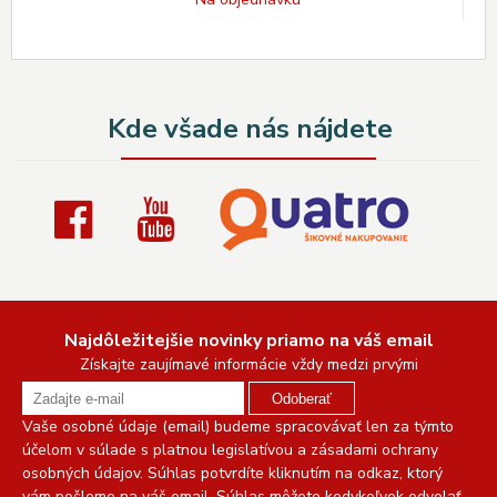
Kde všade nás nájdete
Najdôležitejšie novinky priamo na váš email
Získajte zaujímavé informácie vždy medzi prvými
Odoberať
Vaše osobné údaje (email) budeme spracovávať len za týmto
účelom v súlade s platnou legislatívou a zásadami ochrany
osobných údajov. Súhlas potvrdíte kliknutím na odkaz, ktorý
vám pošleme na váš email. Súhlas môžete kedykoľvek odvolať