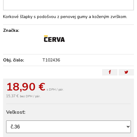
Korkové šľapky s podošvou z penovej gumy a koženým zvrškom.
Značka:
Obj. čislo:
T102436
18,90
€
s DPH / pár.
15,37 €
bez DPH / pár.
Veľkosť: