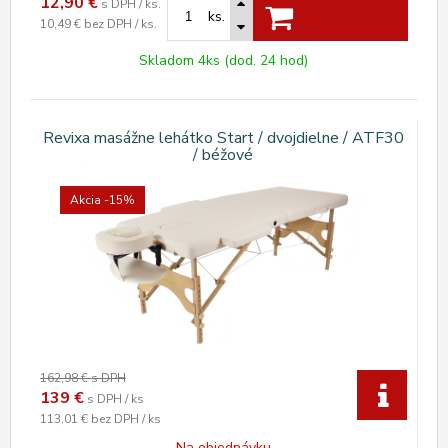
12,90
€
s DPH / ks.
ks.
10,49 €
bez DPH / ks.
Skladom 4ks (dod. 24 hod)
Revixa masážne lehátko Start / dvojdielne / ATF30
/ béžové
Akcia
-15%
162,98 €
s DPH
139
€
s DPH / ks
113,01 €
bez DPH / ks
Na objednávku