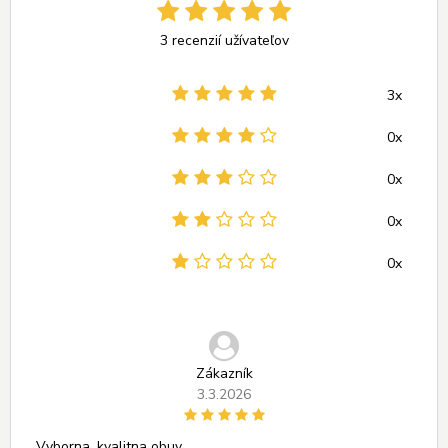
3 recenzií užívateľov
3x
0x
0x
0x
0x
Zákazník
3.3.2026
Vyborna, kvalitna obuv