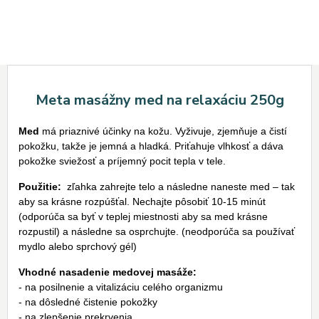
Meta masážny med na relaxáciu 250g
Med
má priaznivé účinky na kožu. Vyživuje, zjemňuje a čistí
pokožku, takže je jemná a hladká. Priťahuje vlhkosť a dáva
pokožke sviežosť a príjemný pocit tepla v tele.
Použitie:
zľahka zahrejte telo a následne naneste med – tak
aby sa krásne rozpúšťal. Nechajte pôsobiť 10-15 minút
(odporúča sa byť v teplej miestnosti aby sa med krásne
rozpustil) a následne sa osprchujte. (neodporúča sa používať
mydlo alebo sprchový gél)
Vhodné nasadenie medovej masáže:
- na posilnenie a vitalizáciu celého organizmu
- na dôsledné čistenie pokožky
- na zlepšenie prekrvenia