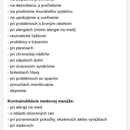
- na detoxikáciu a prečistenie
- na posilnenie imunitného systému
- na upokojenie a uvoľnenie
- pri problémoch s krvným obehom
- pri alergiách (mimo alergie na med)
- reumatické ťažkosti
- problémy s trávením
- pri plesniach
- pri chronickej nádche
- pri zápaloch dutín
- pri únavovom syndróme
- bolestiach hlavy
- pri problémoch so spaním
- poruchách menštruácie
- depresia
Kontraindikácie medovej masáže:
- pri alergii na med
- v oblasti otvorených rán
- pri poraneniach pokožky, ekzémoch alebo vyrážkach
- pri nádoroch