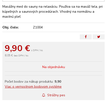
Masážny med do sauny na relaxáciu. Používa sa na masáž tela, pri
kúpeľných a saunových procedúrach. Vhodný na normálnu a
mastnú pleť.
Obj. čislo:
Z1004
9,90
€
s DPH / ks
8,05 €
bez DPH / ks
Na objednávku
Počet bodov za nákup produktu:
9,90
Viac o vernostnom bodovom systéme
Strážny pes