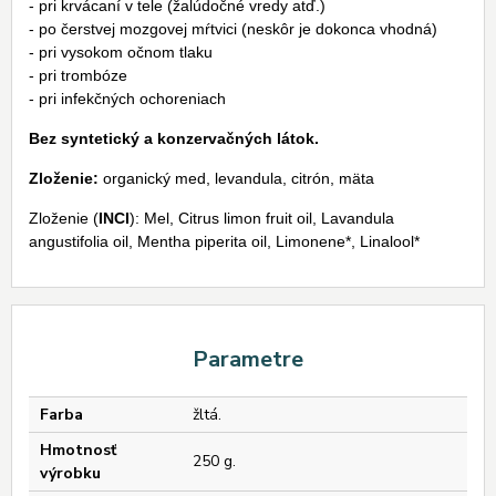
- pri krvácaní v tele (žalúdočné vredy atď.)
- po čerstvej mozgovej mŕtvici (neskôr je dokonca vhodná)
- pri vysokom očnom tlaku
- pri trombóze
- pri infekčných ochoreniach
Bez syntetický a konzervačných látok.
Zloženie:
organický med, levandula, citrón, mäta
Zloženie (
INCI
): Mel, Citrus limon fruit oil, Lavandula
angustifolia oil, Mentha piperita oil, Limonene*, Linalool*
Parametre
Farba
žltá.
Hmotnosť
250 g.
výrobku