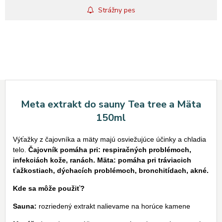
Strážny pes
Meta extrakt do sauny Tea tree a Mäta
150ml
Výťažky z čajovníka a mäty majú osviežujúce účinky a chladia
telo.
Čajovník pomáha pri: respiračných problémoch,
infekciách kože, ranách. Mäta: pomáha pri t
ráviacich
ťažkostiach, dýchacích problémoch, bronchitídach, akné.
Kde sa môže použiť?
Sauna:
rozriedený extrakt nalievame na horúce kamene