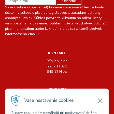
Odoberať
Vaše osobné údaje (email) budeme spracovávať len za týmto
účelom v súlade s platnou legislatívou a zásadami ochrany
osobných údajov. Súhlas potvrdíte kliknutím na odkaz, ktorý
vám pošleme na váš email. Súhlas môžete kedykoľvek odvolať
písomne, emailom alebo kliknutím na odkaz z ktoréhokoľvek
informačného emailu.
KONTAKT
REVIXA, s.r.o
Jasná 1102/1
949 12 Nitra
INFOLINKA
Tel.: +421 904 158 489, +421 904 440 726
Vaše nastavenie cookies
E-mail:
info@revixa.sk
Súbory cookie nám pomáhajú pri poskytovaní služieb