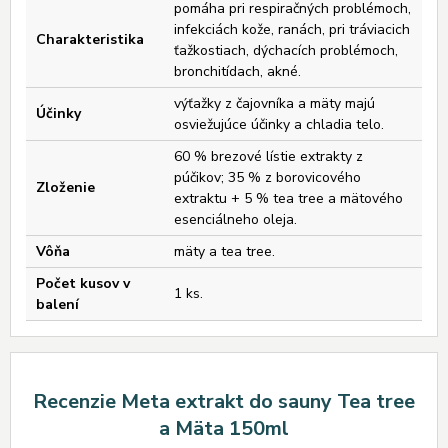
pomáha pri respiračných problémoch,
infekciách kože, ranách, pri tráviacich
Charakteristika
ťažkostiach, dýchacích problémoch,
bronchitídach, akné.
výťažky z čajovníka a mäty majú
Účinky
osviežujúce účinky a chladia telo.
60 % brezové lístie extrakty z
púčikov; 35 % z borovicového
Zloženie
extraktu + 5 % tea tree a mätového
esenciálneho oleja.
Vôňa
mäty a tea tree.
Počet kusov v
1 ks.
balení
Recenzie Meta extrakt do sauny Tea tree
a Mäta 150ml