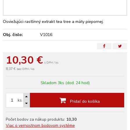
Osviežujúci rastlinný extrakt tea tree a mäty piepornej.
Obj. čislo:
V1016
10,30
€
s DPH / ks
8,37 €
bez DPH / ks
Skladom 3ks (dod. 24 hod)
ks
Pridať do košíka
Počet bodov za nákup produktu:
10,30
Viac o vernostnom bodovom systéme