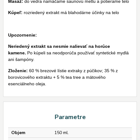
Masáž:
do vedra namáčame saunovú metlu a potierame telo
Kúpeľ:
rozriedený extrakt má blahodárne účinky na telo
Upozornenie:
Neriedený extrakt sa nesmie nalievať na horúce
kamene.
Po kúpeli sa neodporúča používať syntetické mydlá
ani šampóny.
Zloženie:
60 % brezové lístie extraky z púčikov; 35 % z
borovicového extraktu + 5 % tea tree a mätového
esenciálneho oleja.
Parametre
Objem
150 ml.