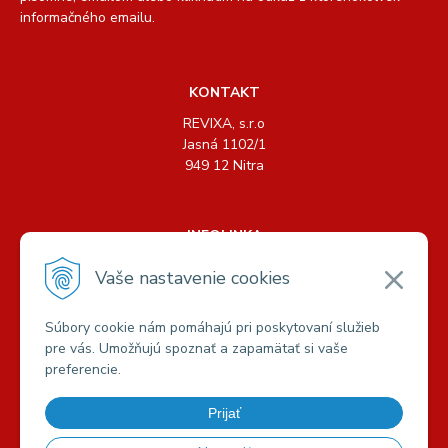
informačného emailu.
KONTAKT
REVIXA, s.r.o
Jasná 1102/1
949 12 Nitra
INFOLINKA
Tel.: +421 904 158 489, +421 904 440 726
Vaše nastavenie cookies
E-mail:
info@revixa.sk
Súbory cookie nám pomáhajú pri poskytovaní služieb
pre vás. Umožňujú spoznať a zapamätať si vaše
VŠETKO O NÁKUPE
preferencie.
Možnosti platby a dopravy
Obchodné podmienky
Prijať
Podmienky ochrany osobných údajov