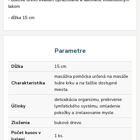
lakom
- dĺžka 15 cm
Parametre
Dĺžka
15 cm.
masážna pomôcka určená na masáže
Charakteristika
tváre krku a na ťažšie dostupné
miesta.
detoxikácia organizmu, prekrvenie
Účinky
lymfatického systému, omladenie
pokožky a zrelaxovanie mysle.
Zloženie
bukové drevo.
Počet kusov v
1 ks.
balení