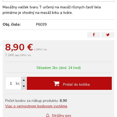
Masážny valček tvaru T určený na masáž rôznych častí tela
primárne je vhodný na masáž krku a tváre.
Obj. čislo:
P6039
8,90
€
s DPH / ks
7,24 €
bez DPH / ks
Skladom 2ks (dod. 24 hod)
ks
Pridať do košíka
Počet bodov za nákup produktu:
8,90
Viac o vernostnom bodovom systéme
Strážny pes