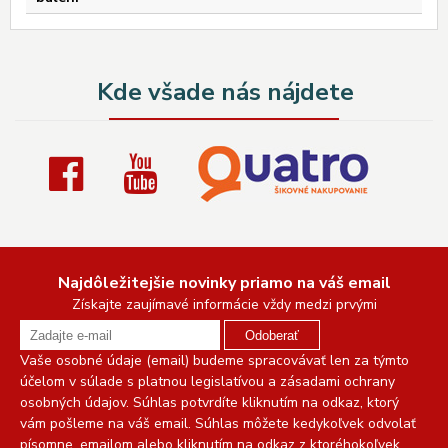
Kde všade nás nájdete
Najdôležitejšie novinky priamo na váš email
Získajte zaujímavé informácie vždy medzi prvými
Odoberať
Vaše osobné údaje (email) budeme spracovávať len za týmto
účelom v súlade s platnou legislatívou a zásadami ochrany
osobných údajov. Súhlas potvrdíte kliknutím na odkaz, ktorý
vám pošleme na váš email. Súhlas môžete kedykoľvek odvolať
písomne, emailom alebo kliknutím na odkaz z ktoréhokoľvek