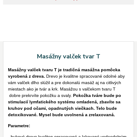
Masážny valček tvar T
Masážny valček tvaru T je tradičná masážna pomôcka
vyrobená z dreva.
Drevo je kvalitne spracované odolné aby
vám valček dlho slúžil a pre dokonalú masáž aj na citlivých
miestach ako je tvár a krk. Masážou s valčekom tvaru T
dobre prekrvíte pokožku a svaly.
Pokožka tváre bude po
stimulacií lymfatického systému omladená, zbavíte sa
kruhov pod očami, opadnutých viečkach. Telo bude
detoxikované. Mysel bude uvolnená a zrelaxovaná.
Parametre:
- bukové drevo kvaliten opracované a lakované vodeodolným