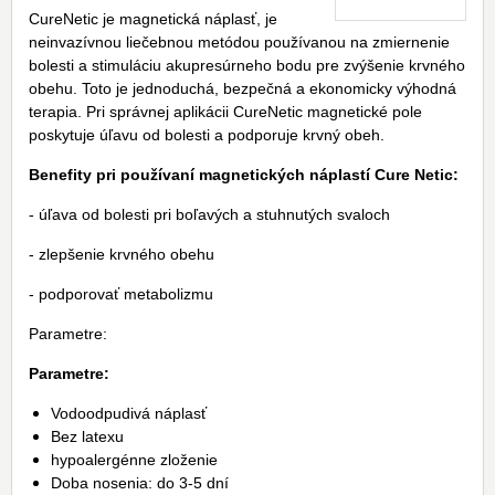
CureNetic je magnetická náplasť, je
neinvazívnou liečebnou metódou používanou na zmiernenie
bolesti a stimuláciu akupresúrneho bodu pre zvýšenie krvného
obehu. Toto je jednoduchá, bezpečná a ekonomicky výhodná
terapia. Pri správnej aplikácii CureNetic magnetické pole
poskytuje úľavu od bolesti a podporuje krvný obeh.
Benefity pri používaní magnetických náplastí Cure Netic:
- úľava od bolesti pri boľavých a stuhnutých svaloch
- zlepšenie krvného obehu
- podporovať metabolizmu
Parametre:
Parametre:
Vodoodpudivá náplasť
Bez latexu
hypoalergénne zloženie
Doba nosenia: do 3-5 dní