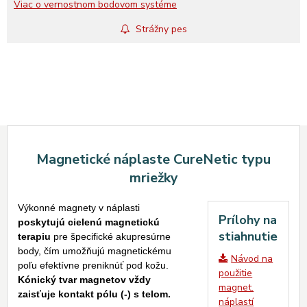
Viac o vernostnom bodovom systéme
Strážny pes
Magnetické náplaste CureNetic typu
mriežky
Výkonné magnety v náplasti
Prílohy na
poskytujú cielenú magnetickú
stiahnutie
terapiu
pre špecifické akupresúrne
body, čím umožňujú magnetickému
Návod na
poľu efektívne preniknúť pod kožu.
použitie
Kónický tvar magnetov vždy
magnet.
zaisťuje kontakt pólu (-) s telom.
náplastí