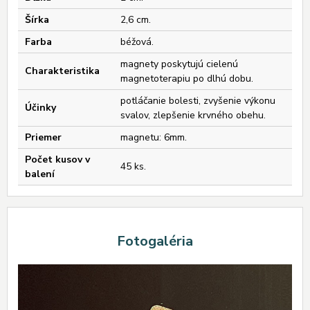
Šírka
2,6 cm.
Farba
béžová.
magnety poskytujú cielenú
Charakteristika
magnetoterapiu po dlhú dobu.
potláčanie bolesti, zvyšenie výkonu
Účinky
svalov, zlepšenie krvného obehu.
Priemer
magnetu: 6mm.
Počet kusov v
45 ks.
balení
Fotogaléria