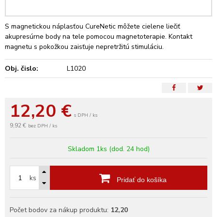
S magnetickou náplasťou CureNetic môžete cielene liečiť
akupresúrne body na tele pomocou magnetoterapie. Kontakt
magnetu s pokožkou zaisťuje nepretržitú stimuláciu.
Obj. čislo:
L1020
12,20
€
s DPH / ks
9,92 €
bez DPH / ks
Skladom 1ks (dod. 24 hod)
ks
Pridať do košíka
Počet bodov za nákup produktu:
12,20