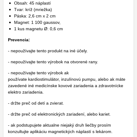
Obsah: 45 náplastí
Tvar: kríž (mriežka)
Páska: 2,6 cm x 2 cm
Magnet: 1 100 gaussov,
1 kus magnetu Ø: 0,6 cm
Prevencia:
- nepoužívajte tento produkt na iné účely.
- nepoužívajte tento výrobok na otvorené rany.
- nepoužívajte tento výrobok ak
používate kardiostimulátor, inzulínovú pumpu, alebo ak máte
zavedené iné medicínske kovové zariadenia a zdravotnícke
elektro zariadenia.
- držte preč od detí a zvierat.
- držte preč od elektronických zariadení, alebo kariet.
- ak podstupujete aktualne niejaký druh liečby prosím
konzultujte aplikáciu magnetických náplastí s lekárom.