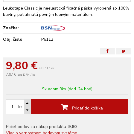
Leukotape Classic je neelastická fixačná páska vyrobená zo 100%
bavlny, potiahnutá pevným lepivým materiálom.
Značka:
Obj. čislo:
P6112
9,80
€
s DPH / ks
7,97 €
bez DPH / ks
Skladom 9ks (dod. 24 hod)
ks
Pridať do košíka
Počet bodov za nákup produktu:
9,80
Viac o vernostnom bodovom systéme