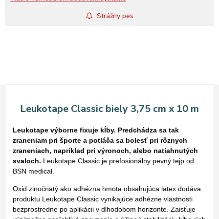
Strážny pes
Leukotape Classic biely 3,75 cm x 10 m
Leukotape výborne fixuje kĺby. Predchádza sa tak
zraneniam pri športe a potláča sa bolesť pri rôznych
zraneniach, napríklad pri výronoch, alebo natiahnutých
svaloch.
Leukotape Classic je prefosionálny pevný tejp od
BSN medical.
Oxid zinočnatý ako adhézna hmota obsahujúca latex dodáva
produktu Leukotape Classic vynikajúce adhézne vlastnosti
bezprostredne po aplikácii v dlhodobom horizonte. Zaisťuje