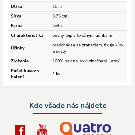
Dĺžka
10 m.
Šírka
3,75 cm.
Farba
biela.
Charakteristika
pevný tejp s fixačnými účinkami.
predchádza sa zraneniam, fixuje kĺby
Účinky
a svaly.
Zloženie
100% bavlna, oxid zinočnatý (latex).
Počet kusov v
1 ks.
balení
Kde všade nás nájdete