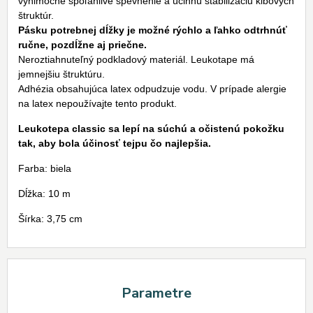
výnimočne spoľahlivé spevnenie a účinnú stabilizáciu kĺbových
štruktúr.
Pásku potrebnej dĺžky je možné rýchlo a ľahko odtrhnúť
ručne, pozdĺžne aj priečne.
Neroztiahnuteľný podkladový materiál. Leukotape má
jemnejšiu štruktúru.
Adhézia obsahujúca latex odpudzuje vodu. V prípade alergie
na latex nepoužívajte tento produkt.
Leukotepa classic sa lepí na súchú a očistenú pokožku
tak, aby bola účinosť tejpu čo najlepšia.
Farba: biela
Dĺžka: 10 m
Šírka: 3,75 cm
Parametre