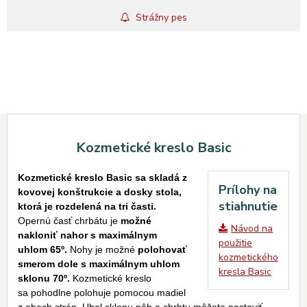
Strážny pes
Kozmetické kreslo Basic
Kozmetické kreslo Basic sa skladá z
Prílohy na
kovovej konštrukcie a dosky stola,
stiahnutie
ktorá je rozdelená na tri časti.
Opernú časť chrbátu je
možné
Návod na
nakloniť nahor s maximálnym
použitie
uhlom 65º.
Nohy je možné
polohovať
kozmetického
smerom dole s maximálnym uhlom
kresla Basic
sklonu 70º.
Kozmetické kreslo
sa pohodlne polohuje pomocou madiel