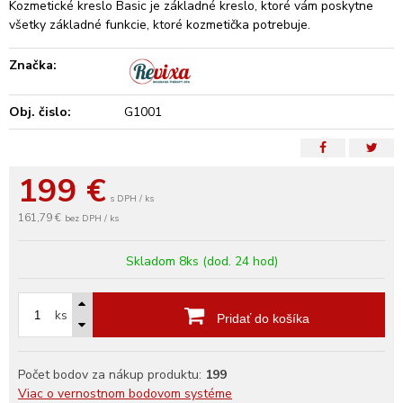
Kozmetické kreslo Basic je základné kreslo, ktoré vám poskytne
všetky základné funkcie, ktoré kozmetička potrebuje.
Značka:
Obj. čislo:
G1001
199
€
s DPH / ks
161,79 €
bez DPH / ks
Skladom 8ks (dod. 24 hod)
ks
Pridať do košíka
Počet bodov za nákup produktu:
199
Viac o vernostnom bodovom systéme