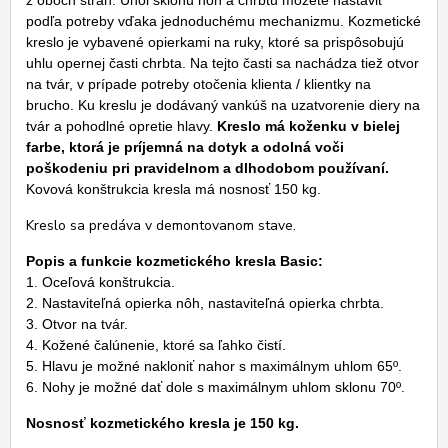
z oboch strán. Uhol sklonu nôh a chrbtu môžete nastaviť
podľa potreby vďaka jednoduchému mechanizmu. Kozmetické
kreslo je vybavené opierkami na ruky, ktoré sa prispôsobujú
uhlu opernej časti chrbta. Na tejto časti sa nachádza tiež otvor
na tvár, v prípade potreby otočenia klienta / klientky na
brucho. Ku kreslu je dodávaný vankúš na uzatvorenie diery na
tvár a pohodlné opretie hlavy.
Kreslo má koženku v bielej
farbe, ktorá je príjemná na dotyk a odolná voči
poškodeniu pri pravidelnom a dlhodobom používaní.
Kovová konštrukcia kresla má nosnosť 150 kg.
Kreslo sa predáva v demontovanom stave.
Popis a funkcie kozmetického kresla Basic:
1. Oceľová konštrukcia.
2. Nastaviteľná opierka nôh, nastaviteľná opierka chrbta.
3. Otvor na tvár.
4. Kožené čalúnenie, ktoré sa ľahko čistí.
5. Hlavu je možné nakloniť nahor s maximálnym uhlom 65º.
6. Nohy je možné dať dole s maximálnym uhlom sklonu 70º.
Nosnosť kozmetického kresla je 150 kg.