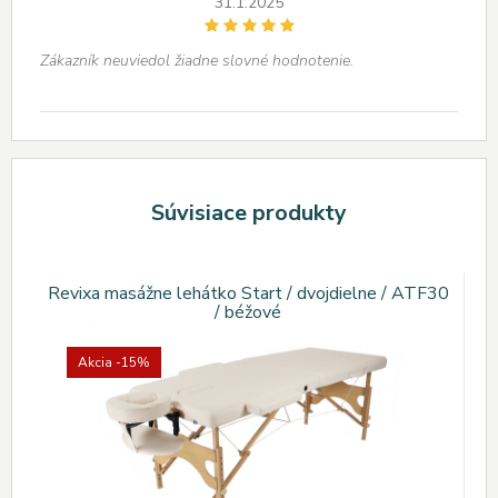
31.1.2025
Zákazník neuviedol žiadne slovné hodnotenie.
Súvisiace produkty
Revixa masážne lehátko Start / dvojdielne / ATF30
/ béžové
Akcia
-15%