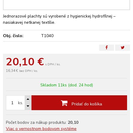
Jednorazové plachty sú vyrobené z hygienickej hydrofílnej –
nasiakavej netkanej textílie.
Obj. čislo:
T1040
20,10
€
s DPH / ks.
16,34 €
bez DPH / ks.
Skladom 11ks (dod. 24 hod)
ks.
Pridať do košíka
Počet bodov za nákup produktu:
20,10
Viac o vernostnom bodovom systéme