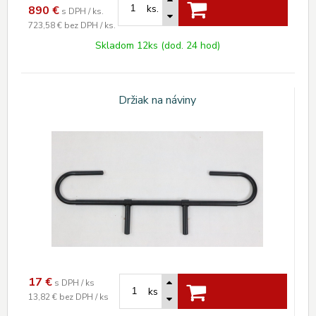
ks.
890
€
s DPH / ks.
723,58 €
bez DPH / ks.
Skladom 12ks (dod. 24 hod)
Držiak na náviny
17
€
s DPH / ks
ks
13,82 €
bez DPH / ks