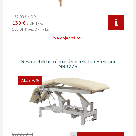
162,98 €
s DPH
139
€
s DPH / ks
113,01 €
bez DPH / ks
Na objednávku
Revixa elektrické masážne lehátko Premium
GR8275
Akcia
-6%
950 €
s DPH