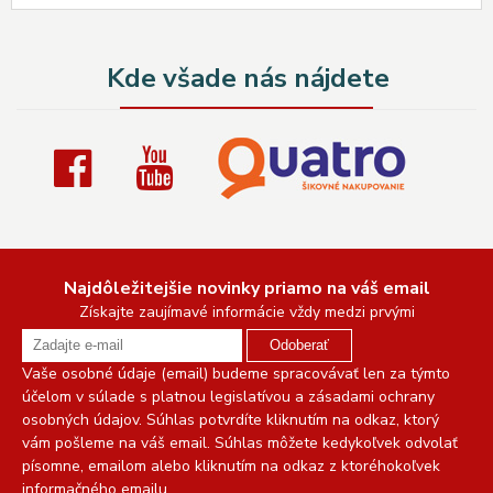
Kde všade nás nájdete
Najdôležitejšie novinky priamo na váš email
Získajte zaujímavé informácie vždy medzi prvými
Odoberať
Vaše osobné údaje (email) budeme spracovávať len za týmto
účelom v súlade s platnou legislatívou a zásadami ochrany
osobných údajov. Súhlas potvrdíte kliknutím na odkaz, ktorý
vám pošleme na váš email. Súhlas môžete kedykoľvek odvolať
písomne, emailom alebo kliknutím na odkaz z ktoréhokoľvek
informačného emailu.