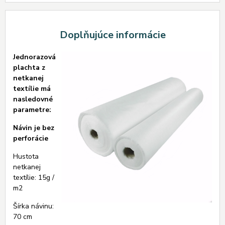
Doplňujúce informácie
Jednorazová
plachta z
netkanej
textílie má
nasledovné
parametre:
Návin je bez
perforácie
Hustota
netkanej
textílie: 15g /
m2
Šírka návinu:
70 cm