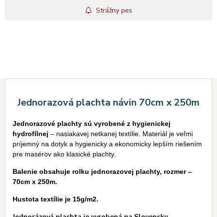
Strážny pes
Jednorazová plachta návin 70cm x 250m
Jednorazové plachty sú vyrobené z hygienickej
hydrofílnej
– nasiakavej netkanej textílie. Materiál je veľmi
príjemný na dotyk a hygienicky a ekonomicky lepším riešením
pre masérov ako klasické plachty.
Balenie obsahuje rolku jednorazovej plachty, rozmer –
70cm x 250m.
Hustota textílie je 15g/m2.
Jednorázová plachta je vyrobená na Slovensku.