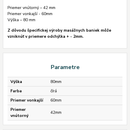
Priemer vnútorný – 42 mm
Priemer vonkajší - 60mm
Výška – 80 mm
Z dôvodu špecifickej výroby masážnych baniek môže
vzniknúť v priemere odchýlka + - 2mm.
Parametre
Výška
80mm
Farba
čírá
Priemer vonkajší
60mm
Priemer
42mm
vnútorný