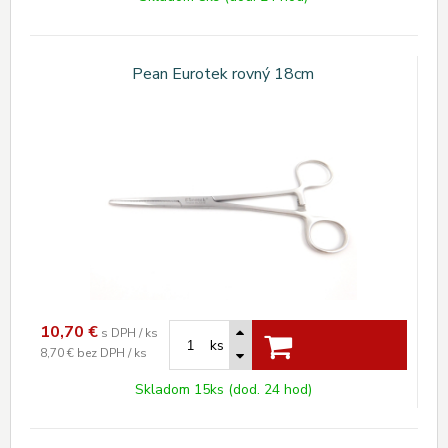
Pean Eurotek rovný 18cm
10,70
€
s DPH / ks
ks
8,70 €
bez DPH / ks
Skladom 15ks (dod. 24 hod)