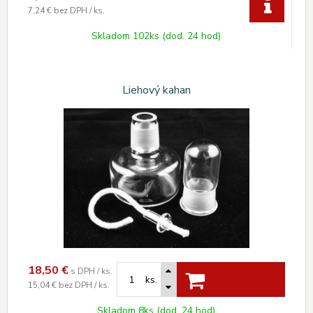
7,24 €
bez DPH / ks.
Skladom 102ks (dod. 24 hod)
Liehový kahan
18,50
€
s DPH / ks.
ks.
15,04 €
bez DPH / ks.
Skladom 8ks (dod. 24 hod)