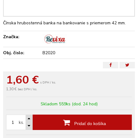
Čínska hrubostenná banka na bankovanie s priemerom 42 mm.
Značka:
Obj. čislo:
B2020
1,60
€
s DPH / ks.
1,30 €
bez DPH / ks.
Skladom 559ks (dod. 24 hod)
ks.
Pridať do košíka