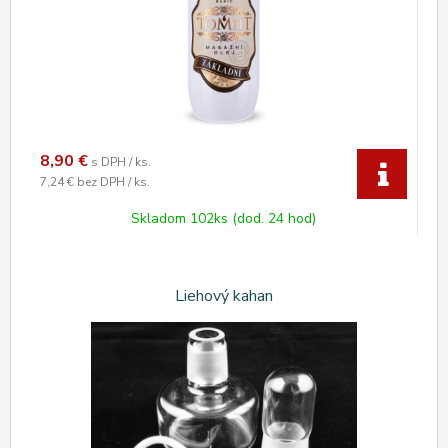
8,90
€
s DPH / ks.
7,24 €
bez DPH / ks.
Skladom 102ks (dod. 24 hod)
Liehový kahan