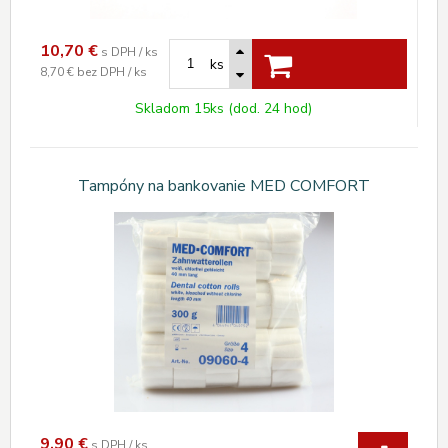
10,70
€
s DPH / ks
ks
8,70 €
bez DPH / ks
Skladom 15ks (dod. 24 hod)
Tampóny na bankovanie MED COMFORT
9,90
€
s DPH / ks.