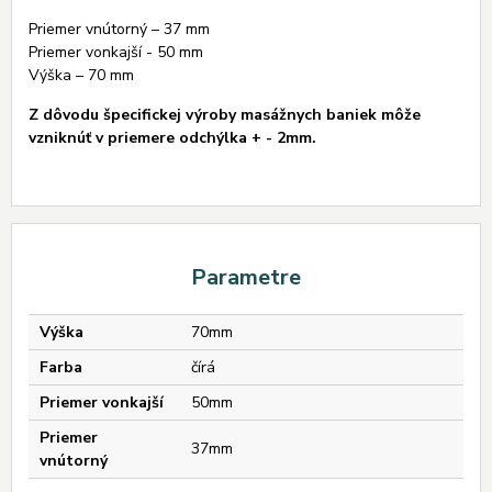
Priemer vnútorný – 37 mm
Priemer vonkajší - 50 mm
Výška – 70 mm
Z dôvodu špecifickej výroby masážnych baniek môže
vzniknúť v priemere odchýlka + - 2mm.
Parametre
Výška
70mm
Farba
čírá
Priemer vonkajší
50mm
Priemer
37mm
vnútorný