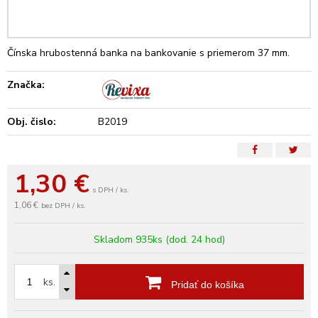
Čínska hrubostenná banka na bankovanie s priemerom 37 mm.
Značka:
Obj. čislo:
B2019
1,30
€
s DPH / ks.
1,06 €
bez DPH / ks.
Skladom 935ks (dod. 24 hod)
ks.
Pridať do košíka