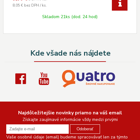
8,05 €
bez DPH / ks.
Skladom 21ks (dod. 24 hod)
Kde všade nás nájdete
Najdôležitejšie novinky priamo na váš email
Získajte zaujímavé informácie vždy medzi prvými
Odoberať
Vaše osobné údaje (email) budeme spracovávať len za týmto