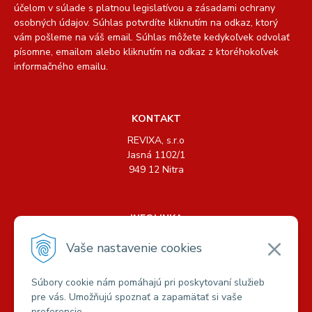
účelom v súlade s platnou legislatívou a zásadami ochrany
osobných údajov. Súhlas potvrdíte kliknutím na odkaz, ktorý
vám pošleme na váš email. Súhlas môžete kedykoľvek odvolať
písomne, emailom alebo kliknutím na odkaz z ktoréhokoľvek
informačného emailu.
KONTAKT
REVIXA, s.r.o
Jasná 1102/1
949 12 Nitra
INFOLINKA
Tel.: +421 904 158 489, +421 904 440 726
Vaše nastavenie cookies
E-mail:
info@revixa.sk
Súbory cookie nám pomáhajú pri poskytovaní služieb
pre vás. Umožňujú spoznať a zapamätať si vaše
VŠETKO O NÁKUPE
preferencie.