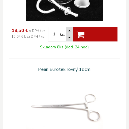
18,50
€
s DPH / ks.
ks.
15,04 €
bez DPH / ks.
Skladom 8ks (dod. 24 hod)
Pean Eurotek rovný 18cm