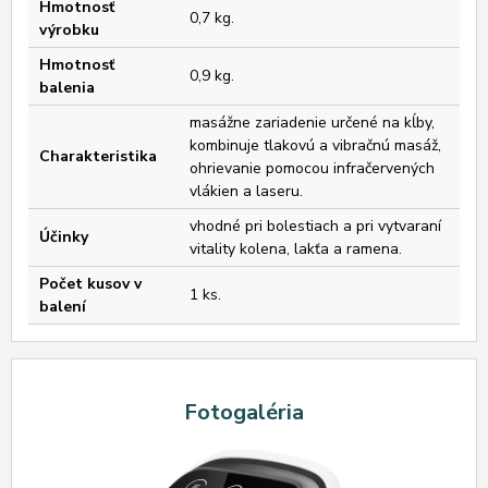
Hmotnosť
0,7 kg.
výrobku
Hmotnosť
0,9 kg.
balenia
masážne zariadenie určené na kĺby,
kombinuje tlakovú a vibračnú masáž,
Charakteristika
ohrievanie pomocou infračervených
vlákien a laseru.
vhodné pri bolestiach a pri vytvaraní
Účinky
vitality kolena, lakťa a ramena.
Počet kusov v
1 ks.
balení
Fotogaléria