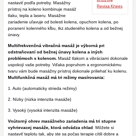
nastaviť podľa potreby. Masážny
Revixa Knees
prístroj na koleno kombinuje masáž
tlaku, tepla a laseru. Masážne
zariadenie uľavuje od bolesti kolena, opuchom kolena, po
poranení kolenného kĺbu, tkz.studeného kolena a od bežnej
únavy.
Multifrekvenčná vibračná masáž je výborná pri
odstraňovaní od bežnej únavy kolena a iných
problémoch s kolenom.
Masáž tlakom a vibráciami dokonale
uspokojí vaše potreby. Vďaka popruhom a ergonomickému
tvaru vám bude masážny prístroj dokonale priliehať ku kolenu.
Multifunkčná masáž má tri režimy masírovania:
1. Auto (automaticky strieda režimy)
2. Nízky (nizka intenzita masáže)
3. Vysoký (vysoká intenzita masáže)
Vnútorný ohrev masážneho zariadenia má tri stupne
vyhrievacej masáže, ktorá odvádza chlad
. Môžete si
nastaviť teplotu tak, aby ste sa počas terapie cítili dobre a