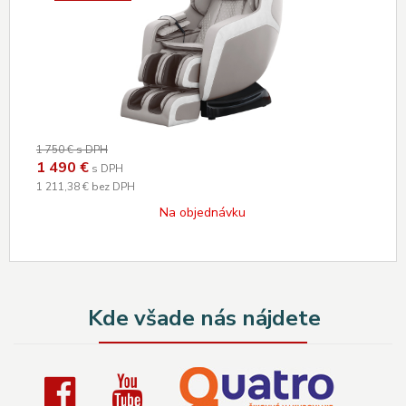
1 750 €
s DPH
1 490
€
s DPH
1 211,38 €
bez DPH
Na objednávku
Kde všade nás nájdete