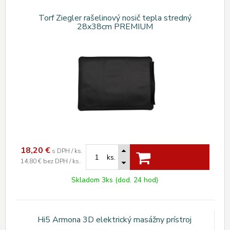
Torf Ziegler rašelinový nosič tepla stredný
28x38cm PREMIUM
18,20
€
s DPH / ks.
ks.
14,80 €
bez DPH / ks.
Skladom 3ks (dod. 24 hod)
Hi5 Armona 3D elektrický masážny prístroj