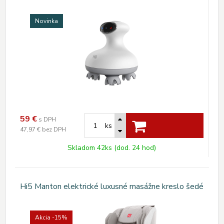
Novinka
59
€
s DPH
ks
47,97 €
bez DPH
Skladom 42ks (dod. 24 hod)
Hi5 Manton elektrické luxusné masážne kreslo šedé
Akcia
-15%