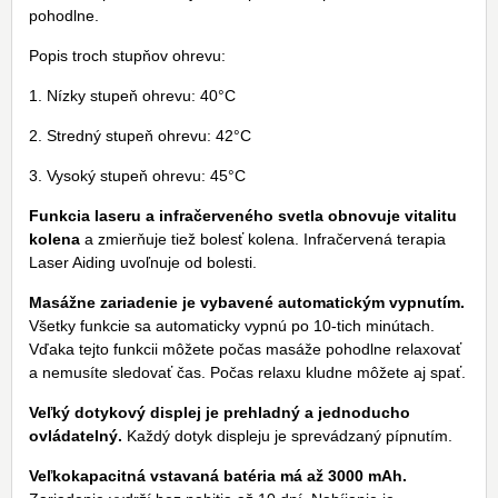
pohodlne.
Popis troch stupňov ohrevu:
1. Nízky stupeň ohrevu: 40°C
2. Stredný stupeň ohrevu: 42°C
3. Vysoký stupeň ohrevu: 45°C
Funkcia laseru a infračerveného svetla obnovuje vitalitu
kolena
a zmierňuje tiež bolesť kolena. Infračervená terapia
Laser Aiding uvoľnuje od bolesti.
Masážne zariadenie je vybavené automatickým vypnutím.
Všetky funkcie sa automaticky vypnú po 10-tich minútach.
Vďaka tejto funkcii môžete počas masáže pohodlne relaxovať
a nemusíte sledovať čas. Počas relaxu kludne môžete aj spať.
Veľký dotykový displej je prehladný a jednoducho
ovládatelný.
Každý dotyk displeju je sprevádzaný pípnutím.
Veľkokapacitná vstavaná batéria má až 3000 mAh.