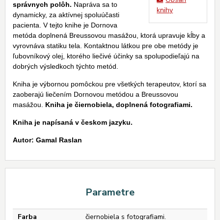
správnych polôh.
Napráva sa to
knihy
dynamicky, za aktívnej spoluúčasti
pacienta. V tejto knihe je Dornova
metóda doplnená Breussovou masážou, ktorá upravuje kĺby a
vyrovnáva statiku tela. Kontaktnou látkou pre obe metódy je
ľubovníkový olej, ktorého liečivé účinky sa spolupodieľajú na
dobrých výsledkoch týchto metód.
Kniha je výbornou pomôckou pre všetkých terapeutov, ktorí sa
zaoberajú liečením Dornovou metódou a Breussovou
masážou.
Kniha je čiernobiela, doplnená fotografiami.
Kniha je napísaná v českom jazyku.
Autor: Gamal Raslan
Parametre
Farba
čiernobiela s fotografiami.