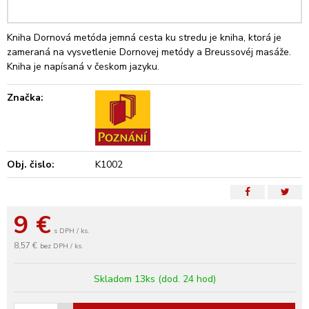
Kniha Dornová metóda jemná cesta ku stredu je kniha, ktorá je
zameraná na vysvetlenie Dornovej metódy a Breussovéj masáže.
Kniha je napísaná v českom jazyku.
Značka:
Obj. čislo:
K1002
9
€
s DPH / ks.
8,57 €
bez DPH / ks.
Skladom 13ks (dod. 24 hod)