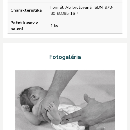
Formát: A5, brožovaná, ISBN. 978-
Charakteristika
80-88395-16-4
Počet kusov v
1 ks.
balení
Fotogaléria