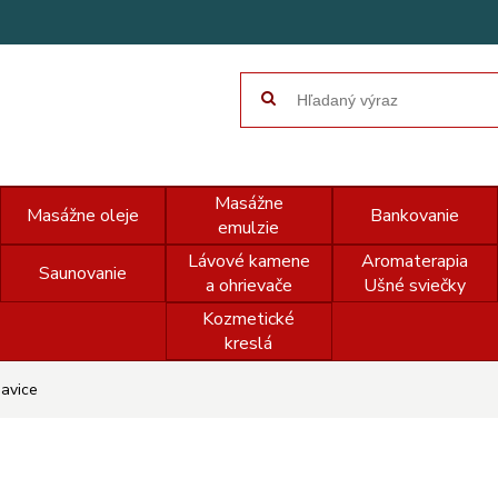
Masážne
Masážne oleje
Bankovanie
emulzie
Lávové kamene
Aromaterapia
Saunovanie
a ohrievače
Ušné sviečky
Kozmetické
kreslá
avice