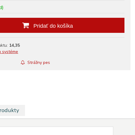
d)
Pridať do košíka
uktu:
14,35
m systéme
Strážny pes
produkty