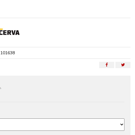
101638
s.