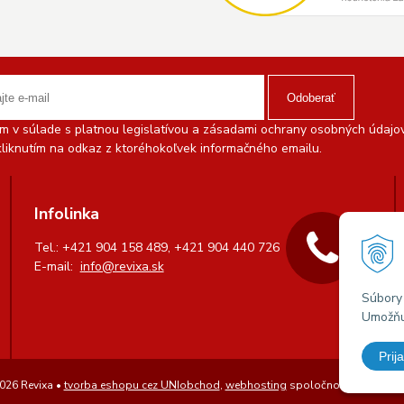
Odoberať
 v súlade s platnou legislatívou a zásadami ochrany osobných údajov.
liknutím na odkaz z ktoréhokoľvek informačného emailu.
Infolinka
Tel.: +421 904 158 489, +421 904 440 726
E-mail:
info@revixa.sk
Súbory 
Umožňuj
Prija
026 Revixa •
tvorba eshopu cez UNIobchod
,
webhosting
spoločnosti
WEBYGR