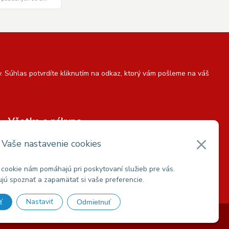
 Súhlas potvrdíte kliknutím na odkaz, ktorý vám pošleme na váš
Všetko o nákupe
Možnosti platby a dopravy
Vaše nastavenie cookies
Obchodné podmienky
Podmienky ochrany osobných údajov
cookie nám pomáhajú pri poskytovaní služieb pre vás.
ú spoznať a zapamätať si vaše preferencie.
Reklamačný poriadok
a
Reklamačný list
Nastaviť
ť
Odmietnuť
OUP