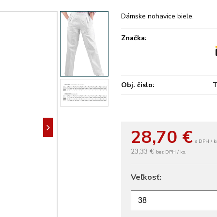
Dámske nohavice biele.
Značka:
Obj. čislo:
T
28,70
€
s DPH / k
23,33 €
bez DPH / ks.
Veľkosť: