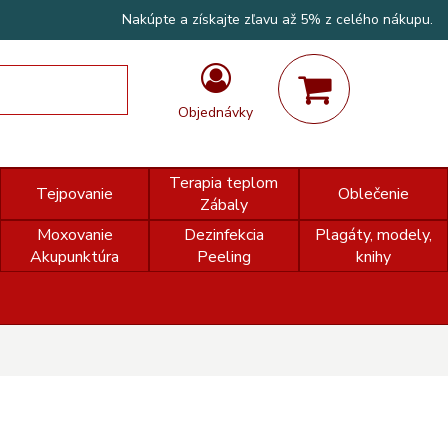
Nakúpte a získajte zľavu až 5% z celého nákupu.
Objednávky
Terapia teplom
Tejpovanie
Oblečenie
Zábaly
Moxovanie
Dezinfekcia
Plagáty, modely,
Akupunktúra
Peeling
knihy