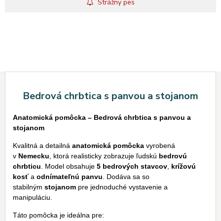
Strážny pes
Bedrová chrbtica s panvou a stojanom
Anatomická pomôcka – Bedrová chrbtica s panvou a
stojanom
Kvalitná a detailná
anatomická pomôcka
vyrobená
v
Nemecku
, ktorá realisticky zobrazuje ľudskú
bedrovú
chrbticu
. Model obsahuje
5 bedrových stavcov
,
krížovú
kosť
a
odnímateľnú panvu
. Dodáva sa so
stabilným
stojanom
pre jednoduché vystavenie a
manipuláciu.
Táto pomôcka je ideálna pre: