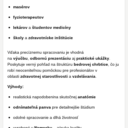
masérov
fyzioterapeutov
lekárov
a
študentov medicíny
školy
a
zdravotnícke inštitúcie
Vďaka precíznemu spracovaniu je vhodná
na
výučbu
,
odbornú prezentáciu
aj
praktické ukážky
.
Poskytuje verný pohľad na štruktúru
bedrovej chrbtice
, čo ju
robí neoceniteľnou pomôckou pre profesionálov v
oblasti
zdravotnej starostlivosti
a
vzdelávania
.
Výhody:
realistická napodobenina skutočnej
anatómie
odnímateľná panva
pre detailnejšie štúdium
odolné spracovanie a dlhá životnosť
vyrobené v
Nemecku
– záruka kvality