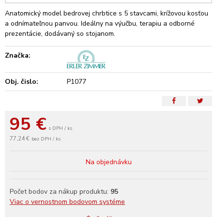
Anatomický model bedrovej chrbtice s 5 stavcami, krížovou kosťou
a odnímateľnou panvou. Ideálny na výučbu, terapiu a odborné
prezentácie, dodávaný so stojanom.
Značka:
Obj. čislo:
P1077
95
€
s DPH / ks
77,24 €
bez DPH / ks
Na objednávku
Počet bodov za nákup produktu:
95
Viac o vernostnom bodovom systéme