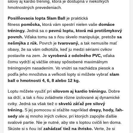
silový aj kardio tréning, ktorá je dostupná v niekoľkých
hmotnostných prevedeniach.
Posilňovacia lopta Slam Ball
je praktická
fitness
pomôcka,
ktorá vám spestrí nielen vaše
domáce
tréningy.
Jedná sa o
pevnú loptu, ktorá má protišmykový
povrch.
Vďaka tomu sa s ňou skvelo manipuluje, pretože
sa
nešmýka z rúk.
Povrch je
tvarovaný,
a tak nemusíte mať
obavy, že sa vám odkotúľa, keď ju medzi sériami cvikov
postavíte na zem. Je
vyrobená z odolného PVC,
vďaka
čomu vydrží aj väčšie otrasy spôsobené maximálnym
tréningovým nasadením. Vo vnútri sa nachádza piesok a
podľa jeho množstva a veľkosti lopty si môžete vybrať
slam
ball o hmotnosti 4, 6, 8 alebo 12 kg.
Loptu môžete využiť pri
silovom aj kardio tréningu.
Dobre
sa drží, a tak s ňou zvládnete rôzne izolované aj dynamické
cviky. Jedná sa však tiež o
skvelú záťaž pre silový
tréning.
S jej pomocou si sťažíte napríklad
drepy, hody, ľah-
sedy
ale aj mnoho iných cvikov, pri ktorých zapojíte ďalšie
svalové partie. Nie je nutné, aby ste s loptou cvičili len doma.
Skúste si s ňou ísť
zahádzať tiež na ihrisko.
Verte, že si