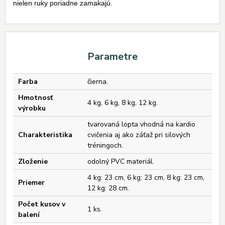
nielen ruky poriadne zamakajú.
Parametre
Farba
čierna.
Hmotnosť
4 kg, 6 kg, 8 kg, 12 kg.
výrobku
tvarovaná lopta vhodná na kardio
Charakteristika
cvičenia aj ako záťaž pri silových
tréningoch.
Zloženie
odolný PVC materiál.
4 kg: 23 cm, 6 kg: 23 cm, 8 kg: 23 cm,
Priemer
12 kg: 28 cm.
Počet kusov v
1 ks.
balení