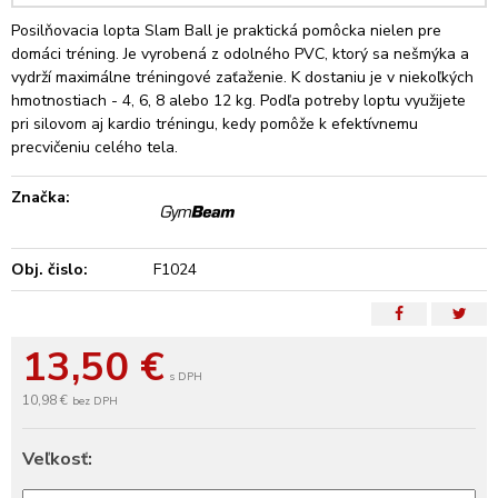
Posilňovacia lopta Slam Ball je praktická pomôcka nielen pre
domáci tréning. Je vyrobená z odolného PVC, ktorý sa nešmýka a
vydrží maximálne tréningové zaťaženie. K dostaniu je v niekoľkých
hmotnostiach - 4, 6, 8 alebo 12 kg. Podľa potreby loptu využijete
pri silovom aj kardio tréningu, kedy pomôže k efektívnemu
precvičeniu celého tela.
Značka:
Obj. čislo:
F1024
13,50
€
s DPH
10,98 €
bez DPH
Veľkosť: